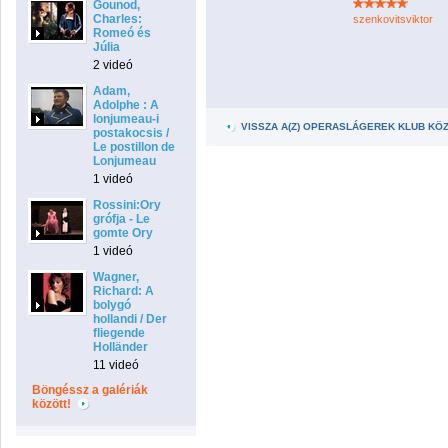
Gounod,
Charles:
szenkovitsviktor
Romeó és
Júlia
2 videó
Adam,
Adolphe : A
lonjumeau-i
VISSZA A(Z) OPERASLÁGEREK KLUB KÖ
postakocsis /
Le postillon de
Lonjumeau
1 videó
Rossini:Ory
grófja - Le
gomte Ory
1 videó
Wagner,
Richard: A
bolygó
hollandi / Der
fliegende
Holländer
11 videó
Böngéssz a galériák
között!