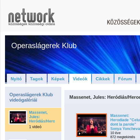
Operaslágerek Klub
Nyitó
Tagok
Képek
Videók
Cikkek
Fórum
Operaslágerek Klub
Massenet, Jules: Heródiás/Hero
videógalériái
Massenet,
Massenet:
Jules:
Herodiade "Celu
Heródiás/Herodiade
dont la parole"
1 videó
Sonya Yoncheva
10 éve
872 megtekintés