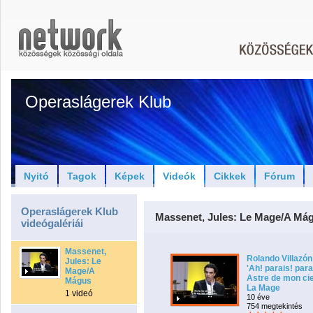
Operaslágerek Klub
Nyitó
Tagok
Képek
Videók
Cikkek
Fórum
Operaslágerek Klub
Massenet, Jules: Le Mage/A Má
videógalériái
Massenet,
Rolando Villazón
Jules: Le
'Ah! parais! para
Mage/A
Astre de mon cie
Mágus
La Mage
1 videó
10 éve
754 megtekintés