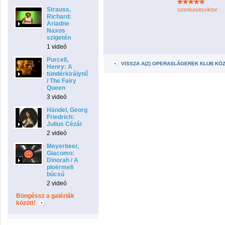
Strauss,
szenkovitsviktor
Richard:
Ariadne
Naxos
szigetén
1 videó
Purcell,
VISSZA A(Z) OPERASLÁGEREK KLUB KÖ
Henry: A
tündérkirálynő
/ The Fairy
Queen
3 videó
Händel, Georg
Friedrich:
Julius Cézár
2 videó
Meyerbeer,
Giacomo:
Dinorah / A
ploërmeli
búcsú
2 videó
Böngéssz a galériák
között!