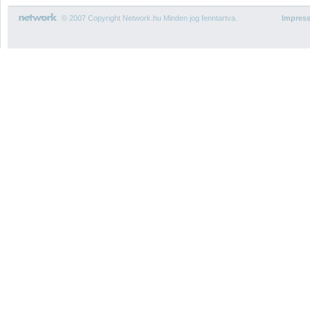
© 2007 Copyright Network.hu Minden jog fenntartva.
Impres