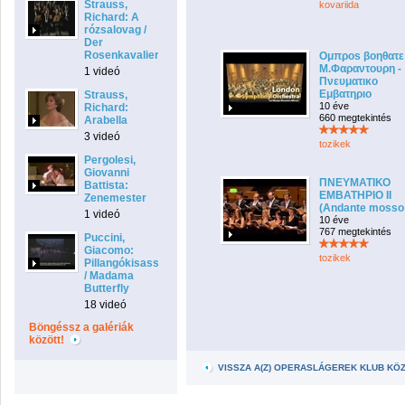
Strauss,
kovariida
Richard: A
rózsalovag /
Der
Rosenkavalier
Ομπροs βοηθατε 
Μ.Φαραντουρη -
1 videó
Πνευματικο
Εμβατηριο
Strauss,
10 éve
Richard:
660 megtekintés
Arabella
3 videó
tozikek
Pergolesi,
Giovanni
ΠΝΕΥΜΑΤΙΚΟ
Battista:
ΕΜΒΑΤΗΡΙΟ ΙΙ
Zenemester
(Andante mosso 
1 videó
10 éve
767 megtekintés
Puccini,
Giacomo:
tozikek
Pillangókisasszony
/ Madama
Butterfly
18 videó
Böngéssz a galériák
között!
VISSZA A(Z) OPERASLÁGEREK KLUB KÖ