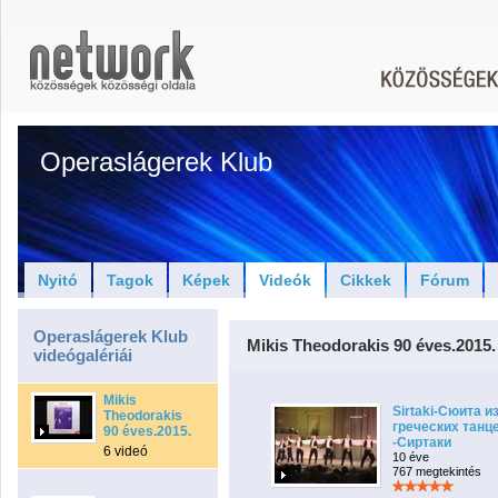
Operaslágerek Klub
Nyitó
Tagok
Képek
Videók
Cikkek
Fórum
Operaslágerek Klub
Mikis Theodorakis 90 éves.2015.
videógalériái
Mikis
Sirtaki-Сюита и
Theodorakis
греческих танц
90 éves.2015.
-Сиртаки
6 videó
10 éve
767 megtekintés