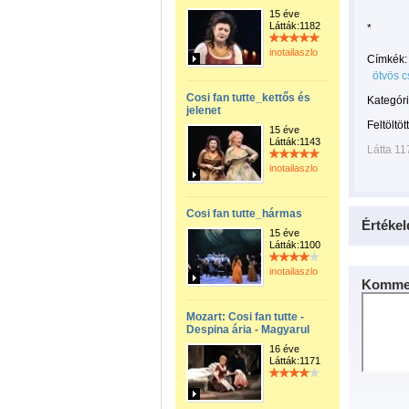
15 éve
Látták:1182
*
inotailaszlo
Címkék:
ötvös cs
Cosi fan tutte_kettős és
Kategóri
jelenet
Feltöltöt
15 éve
Látták:1143
Látta 11
inotailaszlo
Cosi fan tutte_hármas
Értékel
15 éve
Látták:1100
inotailaszlo
Kommen
Mozart: Cosi fan tutte -
Despina ária - Magyarul
16 éve
Látták:1171