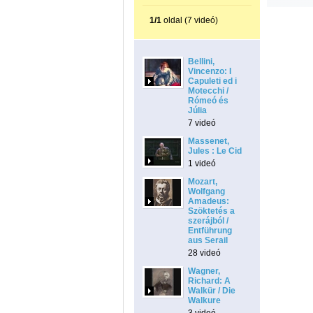
1/1
oldal (7 videó)
Bellini,
Vincenzo: I
Capuleti ed i
Motecchi /
Rómeó és
Júlia
7 videó
Massenet,
Jules : Le Cid
1 videó
Mozart,
Wolfgang
Amadeus:
Szöktetés a
szerájból /
Entführung
aus Serail
28 videó
Wagner,
Richard: A
Walkür / Die
Walkure