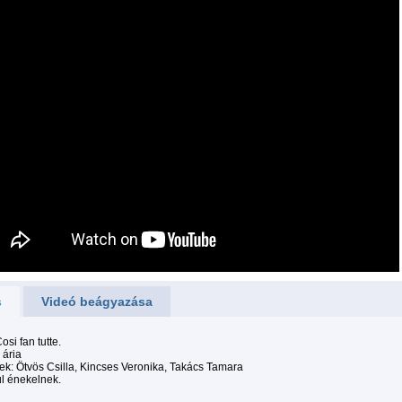
s
Videó beágyazása
osi fan tutte.
 ária
k: Ötvös Csilla, Kincses Veronika, Takács Tamara
l énekelnek.