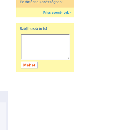
Ez történt a közösségben:
Friss események »
Szólj hozzá te is!