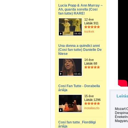
Lucia Popp & Ann Murray ~
Ah, guarda sorella (Cosi
fan tutte) RARE!
12 éve
Látták:911
tozikek
04:49
Una donna a quindici anni
(Cosi fan tutte) Danielle De
Niese
14 éve
Látták:68
03:45
Cosi Fan Tutte - Dorabella
áriája
Leírá
15 éve
Látták:1296
inotailaszlo
Mozart:C
Despina
Énekelne
Magyaru
Cosi fan tutte_Fiordiligi
áriája