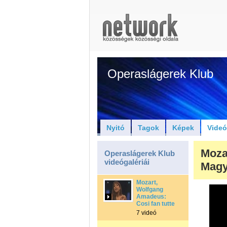
Operaslágerek Klub
Nyitó
Tagok
Képek
Vide
Mozar
Operaslágerek Klub
videógalériái
Magy
Mozart,
Wolfgang
Amadeus:
Cosi fan tutte
7 videó