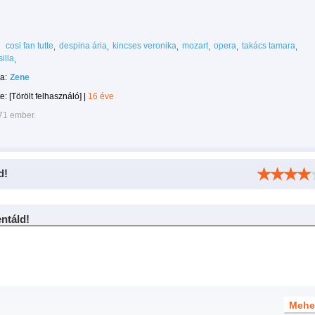
cosi fan tutte
despina ária
kincses veronika
mozart
opera
takács tamara
illa
a:
Zene
te:
[Törölt felhasználó]
|
16 éve
71 ember.
d!
táld!