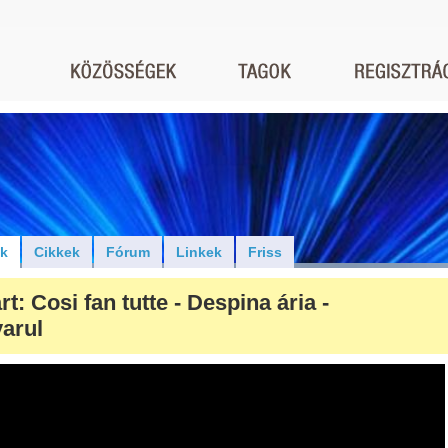
ók
Cikkek
Fórum
Linkek
Friss
t: Cosi fan tutte - Despina ária -
arul