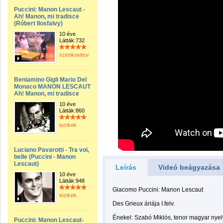
Puccini: Manon Lescaut -
Ah! Manon, mi tradisce
(Róbert Ilosfalvy)
10 éve
Látták:732
szenkovitsviktor
Beniamino Gigli Mario Del
Monaco MANON LESCAUT
Ah! Manon, mi tradisce
10 éve
Látták:860
tozikek
Luciano Pavarotti - Tra voi,
belle (Puccini - Manon
Lescaut)
Leírás
Videó beágyazása
10 éve
Látták:948
Giacomo Puccini: Manon Lescaut
tozikek
Des Grieux áriája I.felv.
Énekel: Szabó Miklós, tenor magyar nye
Puccini: Manon Lescaut-