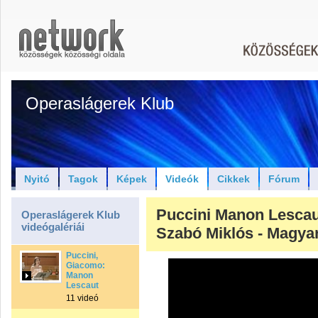
Operaslágerek Klub
Nyitó
Tagok
Képek
Videók
Cikkek
Fórum
Puccini Manon Lescau
Operaslágerek Klub
videógalériái
Szabó Miklós - Magya
Puccini,
Giacomo:
Manon
Lescaut
11 videó