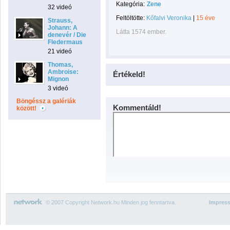
Kategória:
Zene
32 videó
Feltöltötte:
Kőfalvi Veronika
|
15 éve
Strauss,
Johann: A
Látta 1574 ember.
denevér / Die
Fledermaus
21 videó
Thomas,
Ambroise:
Értékeld!
Mignon
3 videó
Böngéssz a galériák
Kommentáld!
között!
© 2007 Copyright Network.hu Minden jog fenntartva.
Impres