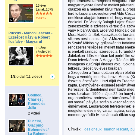
operaénekesi karrierjének virágkora. H
magyar nyelvre ültetése mellett páratlanul
15 éve
olaszon és a németen kívül francia, orosz
Látták:1575
fordított.opera szövegkönyvet Aldo Cecca
éneklése alapján ismerte el, hogy magya
tozikek
énekelni. Dr. Vasady Balogh Lajos: Stua
zeneszerzők is szívesen kértek tőle szö
vagy Ribáry Antal). Erdélytől Floridáig c
Puccini - Manon Lescaut -
Móra kiadónál. Sok klasszikus és kortárs 
Erzsébet Házy & Róbert
sikeres pesti dalokat (pl.: A Múzeum-kert
Ilosfalvy - Magyarul
is.Szabó Miklós nyugdíjasként is hatalm
rendszeres fellépései mellett fiatal ének
16 éve
is énekelt színpadi szerepet: a Turandot
Látták:719
Játékokon. Idős korában két portréfilm szü
Duna televízióban. A Magyar Rádió is töb
kimagasló kultúrájú énekes volt. . Sok n
felkészültségét. 80 éves korában
a Szegeden a Turandottban olyan élethűen
1/2
oldal (11 videó)
hogy a vendég tenorista brazil Munoz (Kal
össze a lépcsőkön. Liszt-díját és Érdem
kapta. Életművének elismeréseként átve
Keresztjét. Érdemtelenül nem kapta meg 
éves korában, 1999. május 22-én hunyt 
Gounod,
orgonaművész-professzor búcsúbeszédé
Charles:
aki hosszú pályája során a közönség tö
Romeó és
élményeket. Legkiválóbb felvételeinek l
Júlia
megjelentetése még várat magára, szég
2 videó
memeregy rádió-tv is már csak ritkán sugá
Puccini,
Giacomo:
Címkék:
des grieux
manon lescaut
pu
Bohémélet /
La Boheme