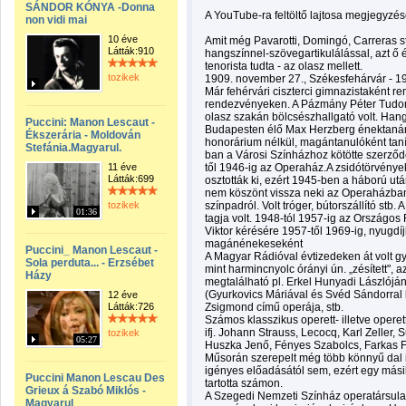
SÁNDOR KÓNYA -Donna
A YouTube-ra feltöltő lajtosa megjegyzés
non vidi mai
10 éve
Amit még Pavarotti, Domingó, Carreras st
Látták:910
hangszínnel-szövegartikulálással, azt ő
tenorista tudta - az olasz mellett.
tozikek
1909. november 27., Székesfehárvár - 1
Már fehérvári ciszterci gimnazistaként r
rendezvényeken. A Pázmány Péter Tudomá
olasz szakán bölcsészhallgató volt. Hangj
Puccini: Manon Lescaut -
Budapesten élő Max Herzberg énektanárho
Ékszerária - Moldován
honorárium nélkül, magántanulóként taní
Stefánia.Magyarul.
ban a Városi Színházhoz kötötte szerződ
11 éve
től 1946-ig az Operaház.A zsidótörvények
Látták:699
osztották ki, ezért 1945-ben a háború ut
nem köszönt vissza neki az Operaházban. 
tozikek
színpadról. Volt tróger, bútorszállító stb
01:36
tagja volt. 1948-tól 1957-ig az Országos 
Viktor kérésére 1957-től 1969-ig, nyugd
magánénekeseként
Puccini_ Manon Lescaut -
A Magyar Rádióval évtizedeken át volt gy
Sola perduta... - Erzsébet
mint harmincnyolc órányi ún. „zésített", a
Házy
megtalálható pl. Erkel Hunyadi Lászlójá
(Gyurkovics Máriával és Svéd Sándorral ké
12 éve
Látták:726
Zsigmond című operája, stb.
Számos klasszikus operett- illetve operett
ifj. Johann Strauss, Lecocq, Karl Zeller,
tozikek
05:27
Huszka Jenő, Fényes Szabolcs, Farkas Fe
Műsorán szerepelt még több könnyű dal 
igényes előadásától sem, ezért egy más
Puccini Manon Lescau Des
tartotta számon.
Grieux á Szabó Miklós -
A Szegedi Nemzeti Színház operatársulatáb
Magyarul