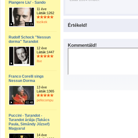
Piangere Liu' - Sando
11 éve
Látták:1262
tozikek
02:19
Értékeld!
Rudolf Schock "Nessun
dorma" Turandot
Kommentáld!
12 éve
Látták:1447
Ilse
Franco Corelli sings
Nessun Dorma
13 éve
Látták:1365
pefecompu
02:48
Puccini - Turandot -
Turandot áriája (Takács
Paula, Simándy József)
Magyarul
14 éve