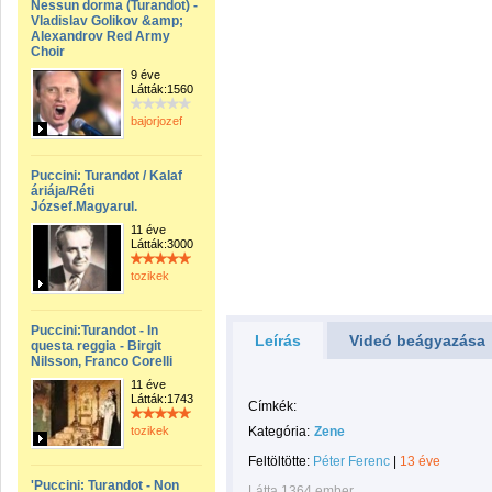
Nessun dorma (Turandot) -
Vladislav Golikov &amp;
Alexandrov Red Army
Choir
9 éve
Látták:1560
bajorjozef
Puccini: Turandot / Kalaf
áriája/Réti
József.Magyarul.
11 éve
Látták:3000
tozikek
Puccini:Turandot - In
Leírás
Videó beágyazása
questa reggia - Birgit
Nilsson, Franco Corelli
11 éve
Látták:1743
Címkék:
tozikek
Kategória:
Zene
Feltöltötte:
Péter Ferenc
|
13 éve
'Puccini: Turandot - Non
Látta 1364 ember.