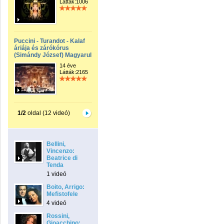
Látták:1006
Puccini - Turandot - Kalaf
áriája és zárókórus
(Simándy József) Magyarul
14 éve
Látták:2165
1/2
oldal (12 videó)
Bellini,
Vincenzo:
Beatrice di
Tenda
1 videó
Boito, Arrigo:
Mefistofele
4 videó
Rossini,
Gioacchino: