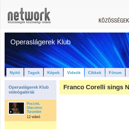
Operaslágerek Klub
Nyitó
Tagok
Képek
Videók
Cikkek
Fórum
Franco Corelli sings
Operaslágerek Klub
videógalériái
Puccini,
Giacomo:
Turandot
12 videó