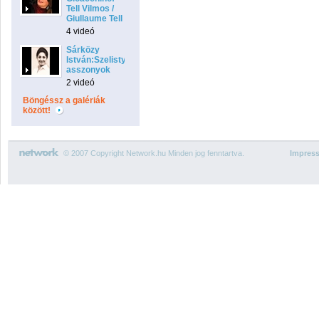
Tell Vilmos /
Giullaume Tell
4 videó
Sárközy
István:Szelistyei
asszonyok
2 videó
Böngéssz a galériák
között!
© 2007 Copyright Network.hu Minden jog fenntartva.
Impres