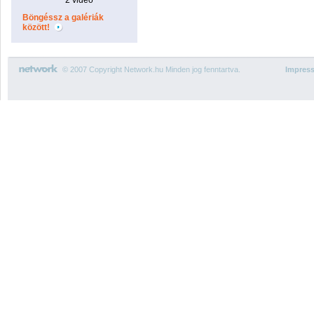
2 videó
Böngéssz a galériák
között!
© 2007 Copyright Network.hu Minden jog fenntartva.
Impres