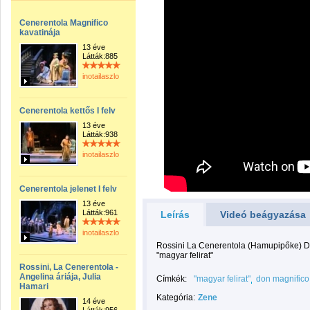
Cenerentola Magnifico
kavatinája
13 éve
Látták:885
inotailaszlo
Cenerentola kettős I felv
13 éve
Látták:938
inotailaszlo
Cenerentola jelenet I felv
13 éve
Látták:961
Leírás
Videó beágyazása
inotailaszlo
Rossini La Cenerentola (Hamupipőke) Don
"magyar felirat"
Rossini, La Cenerentola -
Angelina áriája, Julia
Címkék:
"magyar felirat"
don magnifico
Hamari
Kategória:
Zene
14 éve