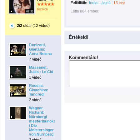
Látták:956
Feltöltötte:
Inotai László
|
13 éve
tozikek
Látta 884 ember.
06:53
2/2
oldal (12 videó)
Értékeld!
Donizetti,
Gaetano:
Anna Bolena
Kommentáld!
7 videó
Massenet,
Jules : Le Cid
1 videó
Rossini,
Gioachino:
Tancredi
2 videó
Wagner,
Richard:
Nürnbergi
mesterdalnokok
/ Die
Meistersinger
von Nurnberg