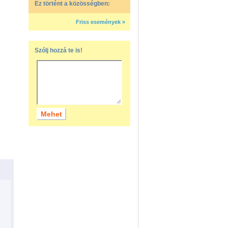
Ez történt a közösségben:
Friss események »
Szólj hozzá te is!