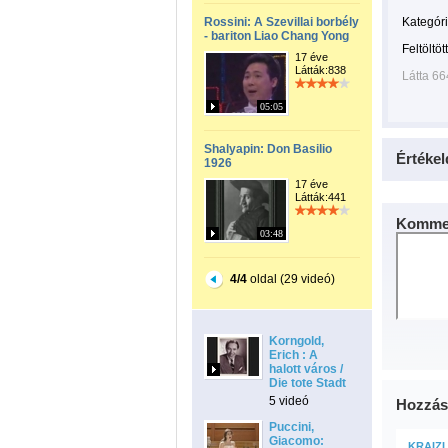
Rossini: A Szevillai borbély
Kategóri
- bariton Liao Chang Yong
Feltöltöt
17 éve
Látták:838
Látta 66
05:05
Shalyapin: Don Basilio
Értékel
1926
17 éve
Látták:441
Kommen
03:48
4/4
oldal (29 videó)
Korngold,
Erich : A
halott város /
Die tote Stadt
5 videó
Hozzás
Puccini,
Giacomo:
KRAIZ