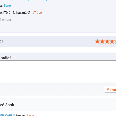
a:
Zene
te:
[Törölt felhasználó]
|
17 éve
4 ember.
d!
táld!
zólások
LER KARLO
üzente
16 éve