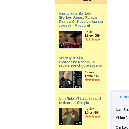
29 videó
Almaviva & Bartolo
(Berkes János, Marczis
Demeter) - Pace e gioia sia
con voi! - Magyarul
16 éve
Látták:389
Székely Mihály _
Gioacchino Rossini: A
sevillai borbély - Magyarul
17 éve
Látták:961
10:50
Leírá
Ivan Rebroff La calunnia Il
barbiere di Siviglia
17 éve
Ivan Reb
Látták:664
Videó f
04:36
Címkék: