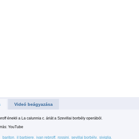
s
Videó beágyazása
roff énekli a La calunnia c. áriát a Szevillai borbély operából.
orrás: YouTube
bariton
il barbiere
ivan rebroff
rossini
sevillai borbély
siviglia