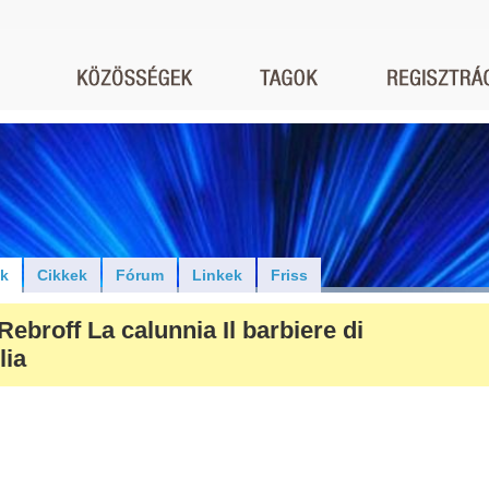
ók
Cikkek
Fórum
Linkek
Friss
Rebroff La calunnia Il barbiere di
lia