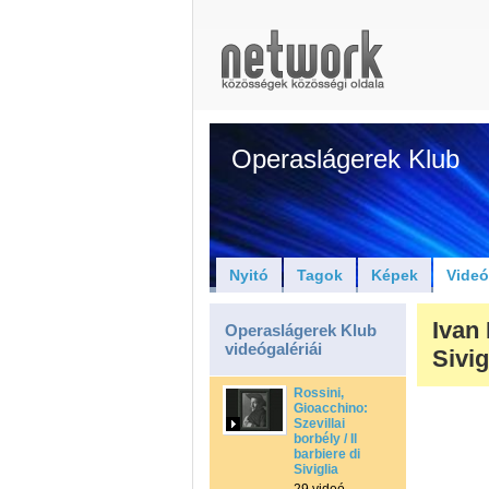
Operaslágerek Klub
Nyitó
Tagok
Képek
Vide
Ivan 
Operaslágerek Klub
videógalériái
Sivig
Rossini,
Gioacchino:
Szevillai
borbély / Il
barbiere di
Siviglia