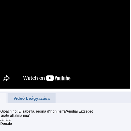
s
Videó beágyazása
 Gioachino: Elisabetta, regina d'Inghilterra/Angliai Erzsébet
 grato all'alma mia"
 áriája
iDonato