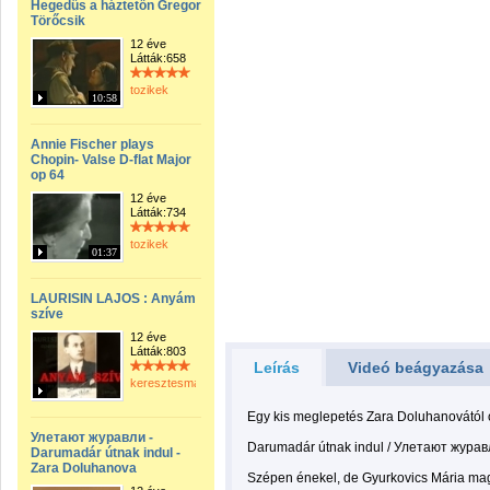
Hegedűs a háztetőn Gregor
Törőcsik
12 éve
Látták:658
tozikek
10:58
Annie Fischer plays
Chopin- Valse D-flat Major
op 64
12 éve
Látták:734
tozikek
01:37
LAURISIN LAJOS : Anyám
szíve
12 éve
Látták:803
Leírás
Videó beágyazása
keresztesmanci
Egy kis meglepetés Zara Doluhanovától 
Улетают журавли -
Darumadár útnak indul / Улетают журав
Darumadár útnak indul -
Zara Doluhanova
Szépen énekel, de Gyurkovics Mária mag