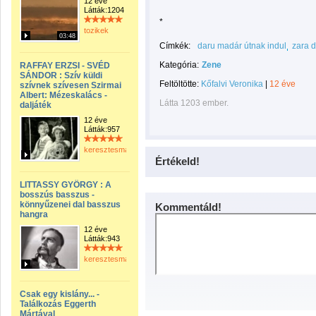
12 éve
Látták:1204
*
tozikek
03:48
Címkék:
daru madár útnak indul
zara 
Kategória:
Zene
RAFFAY ERZSI - SVÉD
SÁNDOR : Szív küldi
Feltöltötte:
Kőfalvi Veronika
|
12 éve
szívnek szívesen Szirmai
Albert: Mézeskalács -
Látta 1203 ember.
daljáték
12 éve
Látták:957
keresztesmanci
Értékeld!
LITTASSY GYÖRGY : A
bosszús basszus -
könnyűzenei dal basszus
Kommentáld!
hangra
12 éve
Látták:943
keresztesmanci
Csak egy kislány... -
Találkozás Eggerth
Mártával