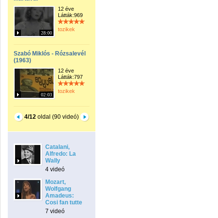
12 éve
Látták:969
tozikek
28:00
Szabó Miklós - Rózsalevél
(1963)
12 éve
Látták:797
tozikek
02:03
4/12
oldal (90 videó)
Catalani,
Alfredo: La
Wally
4 videó
Mozart,
Wolfgang
Amadeus:
Cosi fan tutte
7 videó