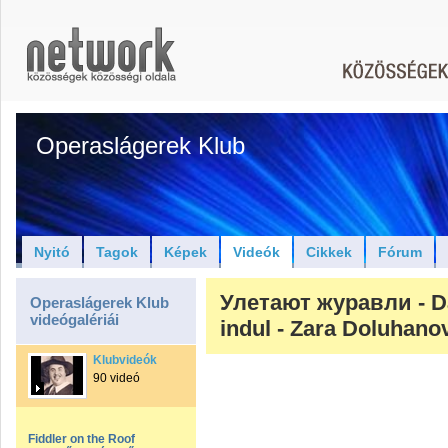
Operaslágerek Klub
Nyitó
Tagok
Képek
Videók
Cikkek
Fórum
Улетают журавли - D
Operaslágerek Klub
videógalériái
indul - Zara Doluhano
Klubvideók
90 videó
Fiddler on the Roof