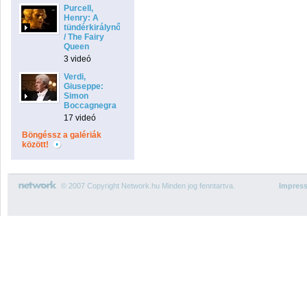
Purcell,
Henry: A
tündérkirálynő
/ The Fairy
Queen
3 videó
Verdi,
Giuseppe:
Simon
Boccagnegra
17 videó
Böngéssz a galériák
között!
© 2007 Copyright Network.hu Minden jog fenntartva.
Impres