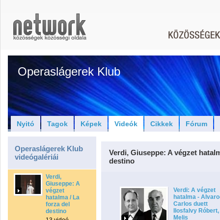
Operaslágerek Klub
Nyitó
Tagok
Képek
Videók
Cikkek
Fórum
Operaslágerek Klub
Verdi, Giuseppe: A végzet hatalm
videógalériái
destino
Verdi,
Giuseppe: A
Verdi: A végzet
végzet
hatalma - Alvaro
hatalma / La
Carlos duett
forza del
Ilosfalvy Róbert,
destino
Melis