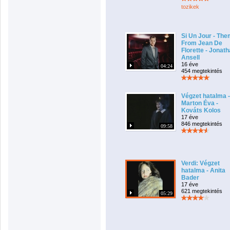
tozikek
Si Un Jour - Th
From Jean De
Florette - Jonat
Ansell
16 éve
04:24
454 megtekintés
Végzet hatalma -
Marton Éva -
Kováts Kolos
17 éve
846 megtekintés
09:58
Verdi: Végzet
hatalma - Anita
Bader
17 éve
621 megtekintés
05:29