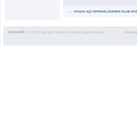
VISSZA A(Z) OPERASLÁGEREK KLUB KÖ
© 2007 Copyright Network.hu Minden jog fenntartva.
Impres