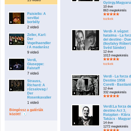
13 videó
György.Magyarul
10 éve
863 megtekintés
Paisiello: A
sevillai
tozikek
borbély
2 videó
Verdi- A végzet
Zeller, Karl:
hatalma - La for
Der
del destino - Due
Vogelhaendler
(Ilosfalvy Róbert
/ A madarász
Svéd Sándor)
04:27
12 éve
9 videó
1013 megtekintés
Verdi,
Giuseppe:
tozikek
Falstaff
7 videó
Verdi - La forza d
Destino 1958
Strauss,
Corelli - Bastiani
Richard: A
12 éve
rózsalovag /
332 megtekintés
Der
Rosenkavalier
1 videó
Verdi:La forza de
Böngéssz a galériák
destino Act 3.
között!
Rataplan - Klára
Takács - Magyar
14 éve
1272 megtekintés