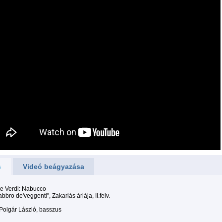
s
Videó beágyazása
e Verdi: Nabucco
abbro de'veggenti", Zakariás áriája, II.felv.
Polgár László, basszus