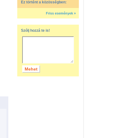
Ez történt a közösségben:
Friss események »
Szólj hozzá te is!