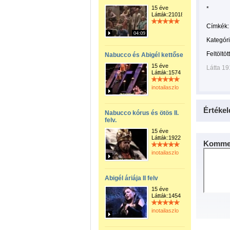
15 éve
*
Látták:21018
Címkék:
04:09
Kategóri
Feltöltöt
Nabucco és Abigél kettőse
15 éve
Látta 1
Látták:1574
inotailaszlo
Értékel
Nabucco kórus és ötös II.
felv.
15 éve
Látták:1922
Kommen
inotailaszlo
Abigél áriája II felv
15 éve
Látták:1454
inotailaszlo