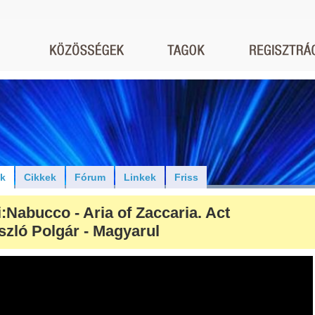
ók
Cikkek
Fórum
Linkek
Friss
:Nabucco - Aria of Zaccaria. Act
szló Polgár - Magyarul