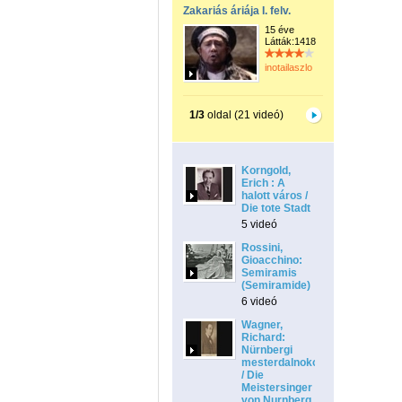
Zakariás áriája I. felv.
15 éve
Látták:1418
inotailaszlo
1/3
oldal (21 videó)
Korngold,
Erich : A
halott város /
Die tote Stadt
5 videó
Rossini,
Gioacchino:
Semiramis
(Semiramide)
6 videó
Wagner,
Richard:
Nürnbergi
mesterdalnokok
/ Die
Meistersinger
von Nurnberg