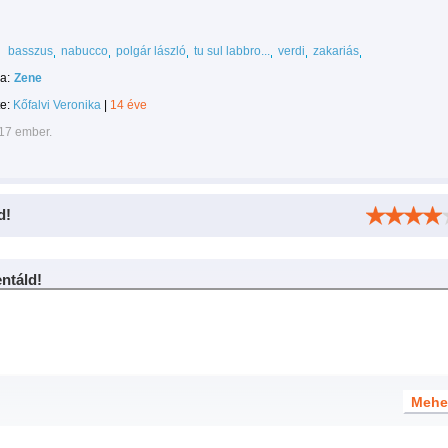
basszus
nabucco
polgár lászló
tu sul labbro...
verdi
zakariás
a:
Zene
te:
Kőfalvi Veronika
|
14 éve
917 ember.
d!
táld!