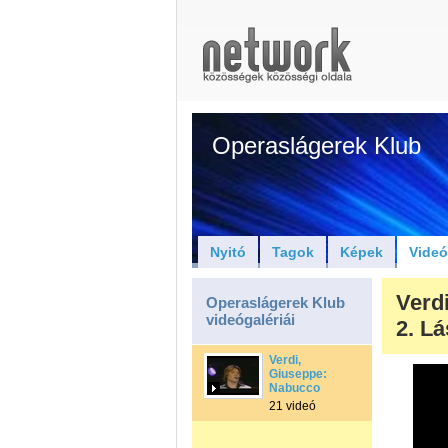
Operaslágerek Klub
Nyitó
Tagok
Képek
Vide
Verdi
Operaslágerek Klub
videógalériái
2. Lá
Verdi,
Giuseppe:
Nabucco
21 videó