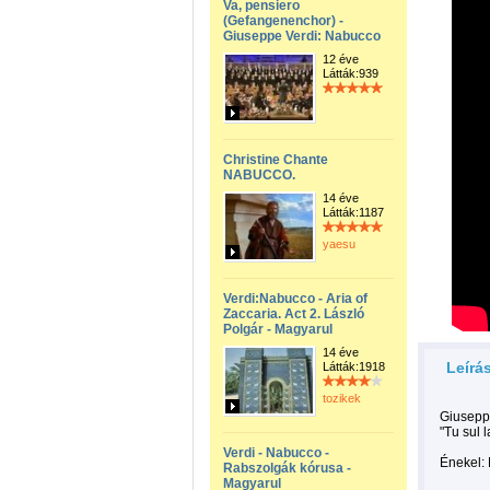
Va, pensiero
(Gefangenenchor) -
Giuseppe Verdi: Nabucco
12 éve
Látták:939
Christine Chante
NABUCCO.
14 éve
Látták:1187
yaesu
Verdi:Nabucco - Aria of
Zaccaria. Act 2. László
Polgár - Magyarul
14 éve
Leírá
Látták:1918
tozikek
Giusepp
"Tu sul l
Verdi - Nabucco -
Énekel: 
Rabszolgák kórusa -
Magyarul