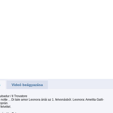
s
Videó beágyazása
rubadur / Il Trovatore
 notte ... Di tale amor Leonora áriái az 1. felvonásból. Leonora: Amelita Galli-
oprán.
felvétel.