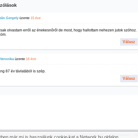
zólások
tán Gergely
üzente
15 éve
sak olvastam erről az énekesnőről de most, hogy hallottam nehezen jutok szóhoz.
nöm.
Válasz
 Veronika
üzente
16 éve
ng 87 év távlatából is szép.
Válasz
og fenntartva.
Impresszum
Felhasználási feltételek
Adatvédelem
Mé
ben már mi is használunk cookie-kat a Network.hu oldalon.