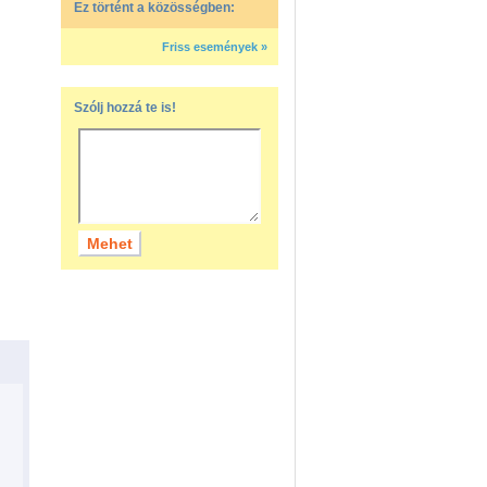
Ez történt a közösségben:
Friss események »
Szólj hozzá te is!