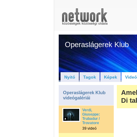
Operaslágerek Klub
Nyitó
Tagok
Képek
Vide
Ameli
Operaslágerek Klub
videógalériái
Di t
Verdi,
Giuseppe:
Trubadur /
Trovatore
39 videó