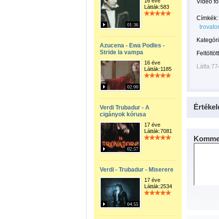
16 éve
Videó f
Látták:583
Címkék:
01:36
trovato
Kategóri
Azucena - Ewa Podles -
Stride la vampa
Feltöltöt
16 éve
Látta 77
Látták:1185
02:00
Értékel
Verdi Trubadur - A
cigányok kórusa
17 éve
Látták:7081
Kommen
02:57
Verdi - Trubadur - Miserere
17 éve
Látták:2534
04:55