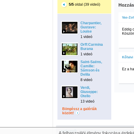
5/5
oldal (39 videó)
Hozzás
Vas-Zol
Charpantier,
Gustave:
Eddig c
Louise
Köszö
1 videó
Orff:Carmina
Burana
1 videó
Kőfalvi
Saint-Saëns,
Camille:
Ez a ha
Sámson és
Delila
8 videó
Verdi,
Giuseppe:
Otello
13 videó
Böngéssz a galériák
között!
© 2007 Copyright Network.hu Minden j
A felhasználói élmény fokozása érdeké