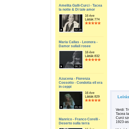
Amelita Galli-Curci - Tacea
la notte & Di tale amor
16 éve
Látták:774
02:29
Maria Callas - Leonora -
Damor sullali rosee
16 éve
Látták:832
06:24
Azucena - Fiorenza
Cossotto - Condotta ell era
in ceppi
16 éve
Leírá
Látták:829
05:10
Verdi: T
Tacea la
Curci sz
Manrico - Franco Corelli -
1923-as 
Deserto sulla terra