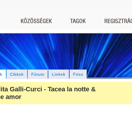
ók
Cikkek
Fórum
Linkek
Friss
ta Galli-Curci - Tacea la notte &
ale amor