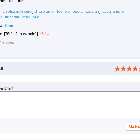
orrás: YouTube
amelita galli curci
di tale amor
leonora
opera
szoprán
tacea la notte
re
trubadur
verdi
ária
a:
Zene
te:
[Törölt felhasználó]
|
16 éve
4 ember.
d!
táld!