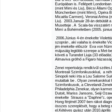
Európában is. Fellépett Londonba
(mint Mimi és Liu), Bécsi Állami O
Münchenben (mint Mimì), Opéra Bas
Micaëla Carmen), Veronai Aréna (
Liu). 2003.Január 28-án debütált 
Musetteje . A Scala-ba visszatért m
Mimì a Bohéméletben (2005. június
2006.Június 4-én énekelte Violettát
szoprán , aki valaha is énekelte V
jén énekelte először Eva von Nür
májusáig legtöbb szerepe a Met-b
követi a Turandot Liuja (33 előadá
Almaviva grófnő a Figaro házasság
Zenei repertoárja rendkívűl széles
Montreali Szimfonikusokkal, a né
Sinopoli neki írta a Lou Salome Su
mutattak be . Olyan zenekarokkal lé
Szimfonikusok, a Clevelandi Zenek
Philadelphia Zenekar, olyan karmes
Dutoit, Mariss Jansons, Seiji Ozaw
énekelte Strauss a "Daphne"c. oper
Hong férjénél 2007-ben rákot diag
összes szereplését, hogy a beteg m
el.Kétéves gyász után 2010.április