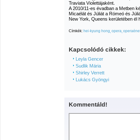
Traviata Violettájaként.
A 2010/11-es évadban a Metben ké
Micaélát és Júliát a Rómeó és Júli
New York, Queens kerületében él
Címkék:
hei-kyung hong
opera
operaéne
Kapcsolódó cikkek:
Leyla Gencer
Sudlik Mária
Shirley Verrett
Lukács Gyöngyi
Kommentáld!