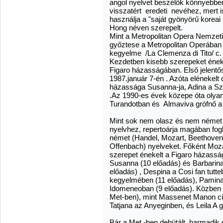
angol nyelvet beszélők könnyebbe
visszatért eredeti nevéhez, mert 
használja a "saját gyönyörű koreai
Hong néven szerepelt.
Mint a Metropolitan Opera Nemzet
győztese a Metropolitan Operában 
kegyelme /La Clemenza di Tito/ c.
Kezdetben kisebb szerepeket ének
Figaro házasságában. Első jelent
1987.január 7-én . Azóta elénekelt 
házassága Susanna-ja, Adina a Szer
.Az 1990-es évek közepe óta olyan 
Turandotban és Almaviva grófnő a
Mint sok nem olasz és nem német
nyelvhez, repertoárja magában fogla
német (Handel, Mozart, Beethoven,
Offenbach) nyelveket. Főként Moza
szerepet énekelt a Figaro házassá
Susanna (10 előadás) és Barbarina
előadás) , Despina a Cosi fan tutte
kegyelmében (11 előadás), Pamina 
Idomeneoban (9 előadás). Közben 
Met-ben), mint Massenet Manon c
Tatjana az Anyeginben, és Leila A
Bár a Met -ben debütált, harmadik