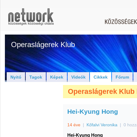
Operaslágerek Klub
Nyitó
Tagok
Képek
Videók
Cikkek
Fórum
Operaslágerek Klub 
Hei-Kyung Hong
14 éve
|
Kőfalvi Veronika
|
0 hozz
Hei-Kyung Hong