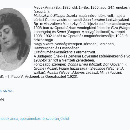
Medek Anna (Bp., 1885. okt. 1.–Bp., 1960. aug. 24.): énekes
(szoprán).
Maleczkyné Ellinger
Jozefa magánnövendéke volt, majd a
párizsi Conservatoire-on tanult Jean
Lorraine
tanítványaként.
Bp.-re visszatérve Maleczkynénál fejezte be énektanulmányai
1908-ban az Operaházban vendégként énekelte
Elza
(Wagne
Lohengrin) és
Senta
(Wagner: A bolygó hollandi) szerepét.
1908–1932 között az Operaház magánénekesnője, 1923-tól
örökös tagja.
Nagy sikerrel vendégszerepelt Bécsben, Berlinben,
Hamburgban és Ostendében.
Oratóriuménekesnőként is elismert volt.
A Budapesti Ének- és Zenekar Egyesület szólóénekesnője vol
1932-től tanított a Nemzeti Zenedében.
Fontosabb szerepei:
Donna Elvira
(Mozart: Don Giovanni);
Grófné
(Mozart: Figaro házassága);
Sieglinde
(Wagner: A
walkűr);
Agatha
(Weber: A bűvös vadász);
Mimi
(Puccini:
). – Ir. Papp V.: Arcképek az Operaházból (1923).
NA
medek anna
operaénekesnő
szoprán
életút