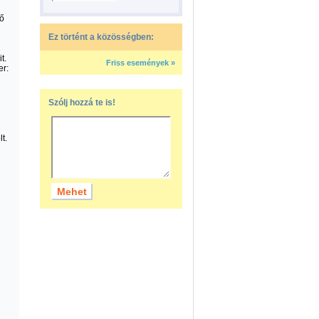
nő
Ez történt a közösségben:
t.
Friss események »
r:
Szólj hozzá te is!
t.