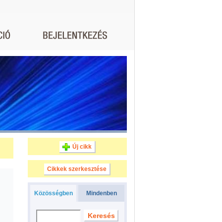
Új cikk
Cikkek szerkesztése
Közösségben
Mindenben