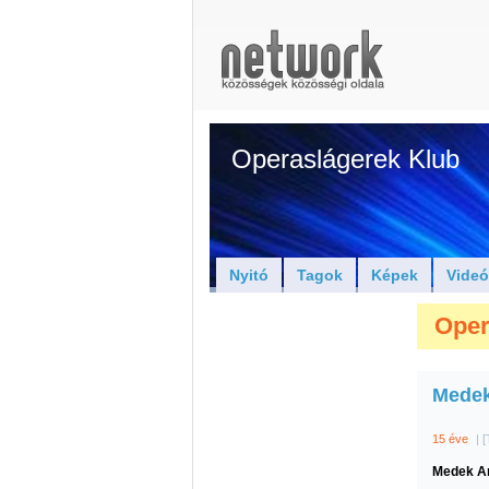
Operaslágerek Klub
Nyitó
Tagok
Képek
Vide
Oper
Mede
15 éve
|
[
Medek
A