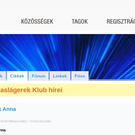
ók
Cikkek
Fórum
Linkek
Friss
aslágerek Klub hírei
k Anna
Törölt felhasználó]
|
0 hozzászólás
nna