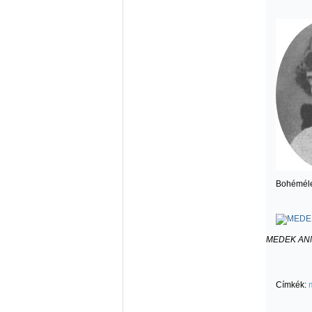
Bohémélet
MEDEK AN
Címkék: