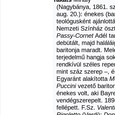
(Nagybánya, 1861. sz
aug. 20.): énekes (ba
teológusként ajánlott
Nemzeti Színház ösz
Passy-Cornet
Adél ta
debütált, majd halálá
baritonja maradt. Mel
terjedelmű hangja so
rendkívül széles reper
mint száz szerep –, é
Egyaránt alakította
M
Puccini
vezető bariton
énekes volt, aki Bayr
vendégszerepelt. 189
fellépett. F.Sz.
Valent
Rigoletto
(Verdi);
Don