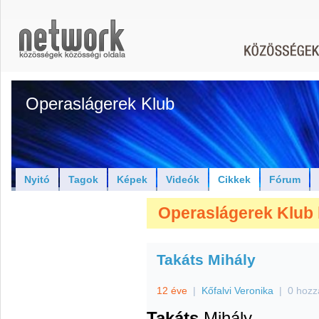
Operaslágerek Klub
Nyitó
Tagok
Képek
Videók
Cikkek
Fórum
Operaslágerek Klub 
Takáts Mihály
12 éve
|
Kőfalvi Veronika
|
0 hozz
Takáts
Mihály