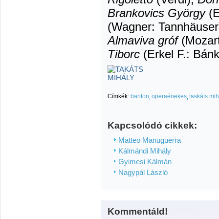
Brankovics György
(E
(Wagner: Tannhäuser
Almaviva gróf
(Mozart
Tiborc
(Erkel F.: Bánk
Címkék:
bariton
operaénekes
taskáts mih
Kapcsolódó cikkek:
Matteo Manuguerra
Kálmándi Mihály
Gyimesi Kálmán
Nagypál László
Kommentáld!