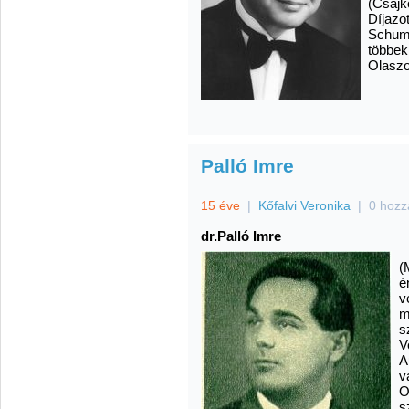
(Csajk
Díjazo
Schuma
többek
Olaszo
Palló Imre
15 éve
|
Kőfalvi Veronika
|
0 hozz
dr.Palló Imre
(
é
v
m
s
V
A
v
O
s