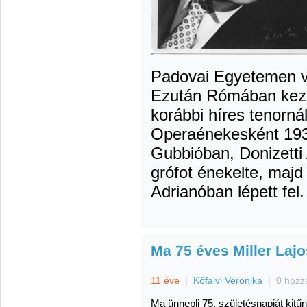
Padovai Egyetemen vé
Ezután Rómában kezde
korábbi híres tenornál
Operaénekesként 193
Gubbióban, Donizetti
grófot énekelte, majd
Adrianóban lépett fel.
Ma 75 éves Miller Lajo
11 éve
|
Kőfalvi Veronika
|
0 hozz
Ma ünnepli 75. születésnapját kitűn