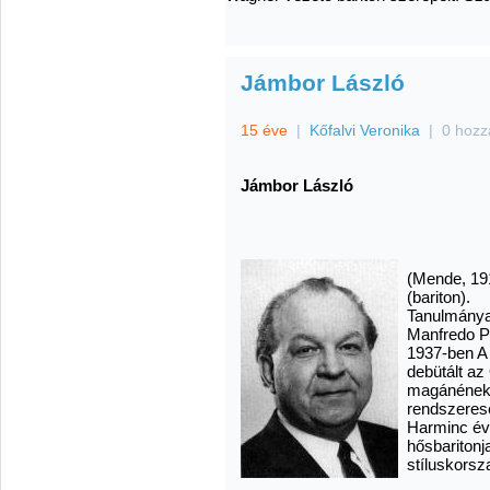
Jámbor László
15 éve
|
Kőfalvi Veronika
|
0 hozz
Jámbor László
(Mende, 191
(bariton).
Tanulmánya
Manfredo Po
1937-ben A
debütált az
magánéneke
rendszerese
Harminc év
hősbaritonj
stíluskors