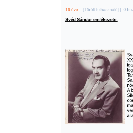
16 éve
|
[Törölt felhasználó]
|
0 ho
Svéd Sándor emlékezete.
Sv
XX
iga
leg
Ta
Sa
nö
A 
Si
op
ma
ve
áll