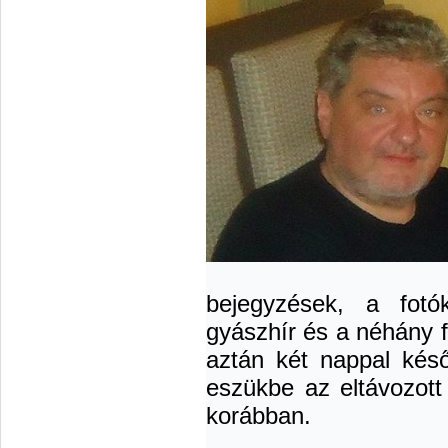
bejegyzések, a fotó
gyászhír és a néhány f
aztán két nappal kés
eszükbe az eltávozott
korábban.