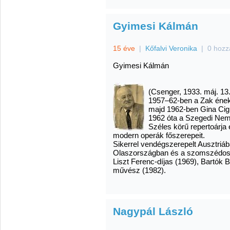
Gyimesi Kálmán
15 éve
|
Kőfalvi Veronika
|
0 hozz
Gyimesi Kálmán
(Csenger, 1933. máj. 13.
1957–62-ben a Zak ének
majd 1962-ben Gina Ci
1962 óta a Szegedi Ne
Széles körű repertoárja 
modern operák főszerepeit.
Sikerrel vendégszerepelt Ausztri
Olaszországban és a szomszédos
Liszt Ferenc-díjas (1969), Bartók 
művész (1982).
Nagypál László