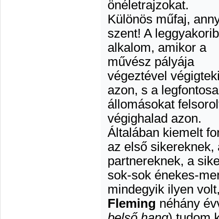
önéletrajzokat.
Különös műfaj, anny
szent! A leggyakori
alkalom, amikor a
művész pályája
végeztével végigtek
azon, s a legfontos
állomásokat felsoro
végighalad azon.
Általában kiemelt fo
az első sikereknek,
partnereknek, a sik
sok-sok énekes-mem
mindegyik ilyen volt
Fleming
néhány évve
belső hang
) tudom k