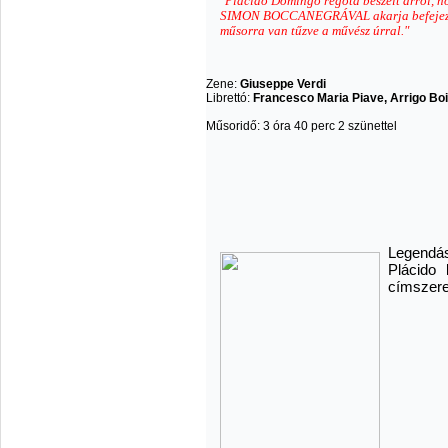
"Placido Domingo régóta beszélt arról, ho
SIMON BOCCANEGRÁVAL akarja befejez
műsorra van tűzve a művész úrral."
Zene:
Giuseppe Verdi
Librettó:
Francesco Maria Piave, Arrigo Boi
Műsoridő: 3 óra 40 perc 2 szünettel
Legendás
Plácido
címszere