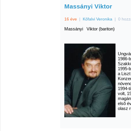
Massányi Viktor
16 éve
|
Kőfalvi Veronika
|
0 hozz
Massányi Viktor (bariton)
Ungvár
1986-b
Szakkö
1995-b
a Lisz
Konze
növend
1994-t
volt, 
magáné
elsõ é
olasz 