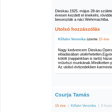
Dieskau 1925. május 28-án születet
évesen kezdett el énekelni, rövidde
besorozták a náci Wehrmachtba.
Utolsó hozzászólás
Kőfalvi Veronika
üzente
15 éve
Nagy kedvencem Dieskau.Operafi
előadásában utolérhetetlen.Egyö
kötött (napjainkban is tartó) háza
művészi munkának.Mindketten pro
Az utolsó évtizedekben karmester
Csurja Tamás
15 éve
|
Kőfalvi Veronika
|
0 hozz