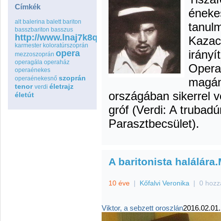
Címkék
énekes
alt
balerina
balett
bariton
tanul
basszbariton
basszus
http://www.lnaj7k8qspfmo2wq8go.com
Kazac
karmester
koloratúrszoprán
irányí
opera
mezzoszoprán
operagála
operaház
Opera
operaénekes
szoprán
operaénekesnő
magán
tenor
életrajz
verdi
országában sikerrel 
életút
gróf (Verdi: A trubadú
Parasztbecsület).
A baritonista halálára
10 éve
|
Kőfalvi Veronika
|
0 hozz
Viktor, a sebzett oroszlán
2016.02.01