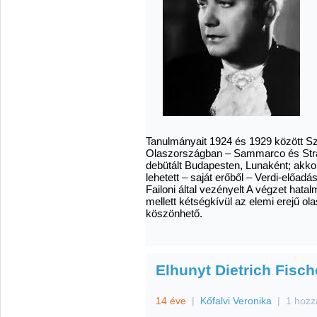
Tanulmányait 1924 és 1929 között S
Olaszországban – Sammarco és Strac
debütált Budapesten, Lunaként; akkor,
lehetett – saját erőből – Verdi-előadá
Failoni által vezényelt A végzet hat
mellett kétségkívül az elemi erejű ola
köszönhető.
Elhunyt Dietrich Fisc
14 éve
|
Kőfalvi Veronika
|
1 hozz