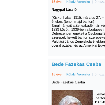
15 éve
|
Kőfalvi Veronika
|
0 hozz
Nagypál László
(Kiskunhalas, 1915. március 27. –
énekes (tenor, majd bariton)
Tanulmányait a Zeneakadémián vé
1939 között. 1939-ben a budapesti
Debrecenben énekelt a Csokonai Szí
szerepek helyett bariton szerepeke
Palotási János Zeneiskola énekta
operaházában és az Amerikai Egye
Bede Fazekas Csaba
15 éve
|
Kőfalvi Veronika
|
0 hozz
Bede Fazekas Csaba
(Selly
(barito
1961-b