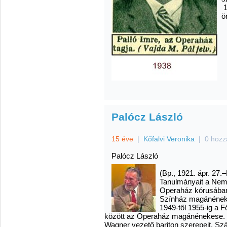
1
ö
Palócz László
15 éve
|
Kőfalvi Veronika
|
0 hozz
Palócz László
(Bp., 1921. ápr. 27.–
Tanulmányait a Nemz
Operaház kórusában
Színház magánénekes
1949-től 1955-ig a 
között az Operaház magánénekese. P
Wagner vezető bariton szerepeit. Sz