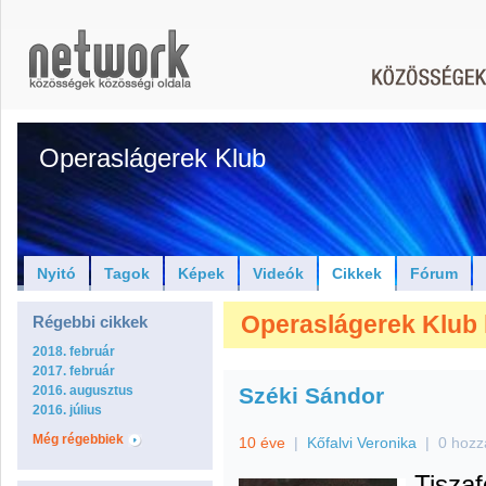
Operaslágerek Klub
Nyitó
Tagok
Képek
Videók
Cikkek
Fórum
Operaslágerek Klub h
Régebbi cikkek
2018. február
2017. február
2016. augusztus
Széki Sándor
2016. július
Még régebbiek
10 éve
|
Kőfalvi Veronika
|
0 hozz
Tiszaf