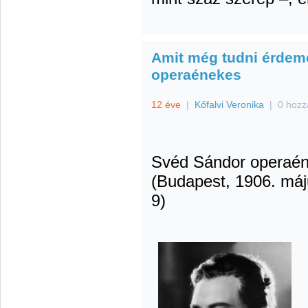
Amit még tudni érdeme
operaénekes
12 éve
|
Kőfalvi Veronika
|
0 hozz
Svéd Sándor operaé
(Budapest, 1906. máj
9)