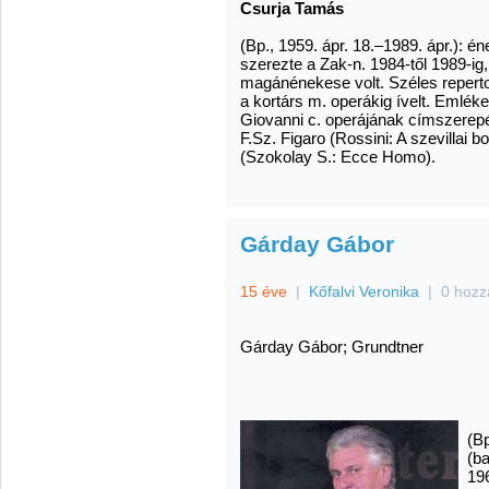
Csurja Tamás
(Bp., 1959. ápr. 18.–1989. ápr.): é
szerezte a Zak-n. 1984-től 1989-ig
magánénekese volt. Széles reperto
a kortárs m. operákig ívelt. Emléke
Giovanni c. operájának címszerep
F.Sz. Figaro (Rossini: A szevillai b
(Szokolay S.: Ecce Homo).
Gárday Gábor
15 éve
|
Kőfalvi Veronika
|
0 hozz
Gárday Gábor; Grundtner
(Bp
(ba
19