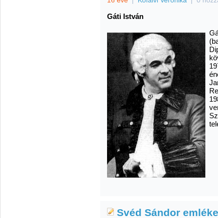
16 éve
|
Kőfalvi Veronika
|
0 hozz
Gáti István
Gá
(ba
Di
kö
19
én
Ja
Re
19
ve
Sz
te
Svéd Sándor emléke