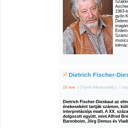
Szakkö
Ascher
1963-t
győri 
Debrec
magán
Érdem
Számos
musica
tolmác
Dietrich Fischer-Di
15 éve
|
[Törölt felhasználó]
|
1 ho
Dietrich Fischer-Dieskaut az elm
énekeseként tartják számon, kü
interpretációja miatt. A XX. szá
dolgozott együtt, mint Alfred Bre
Barenboim, Jörg Demus és Vladi