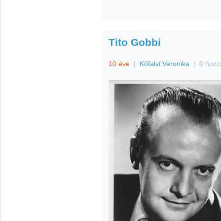
Tito Gobbi
10 éve
|
Kőfalvi Veronika
|
0 hozz