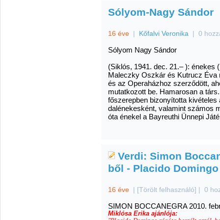
Sólyom-Nagy Sándor
16 éve
|
Kőfalvi Veronika
|
0 hozz
Sólyom Nagy Sándor
(Siklós, 1941. dec. 21.– ): énekes 
Maleczky Oszkár és Kutrucz Éva n
és az Operaházhoz szerződött, aho
mutatkozott be. Hamarosan a társ. 
főszerepben bizonyította kivételes
dalénekesként, valamint számos 
óta énekel a Bayreuthi Ünnepi Ját
Verdi: Simon Boccan
ből - Placido Domingo
16 éve
|
[Törölt felhasználó]
|
0 ho
SIMON BOCCANEGRA 2010. februá
Miklósa Erika ajánlója: