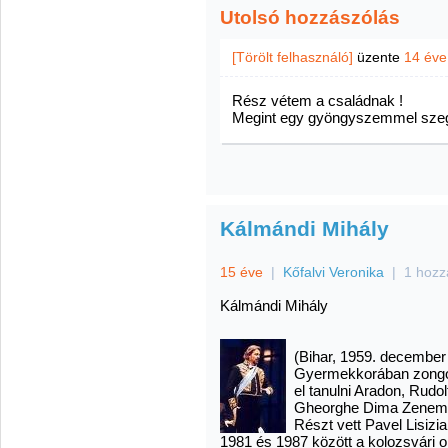
Utolsó hozzászólás
[Törölt felhasználó]
üzente
14 éve
Rész vétem a családnak !
Megint egy gyöngyszemmel szeg
Kálmándi Mihály
15 éve
|
Kőfalvi Veronika
|
1 hozz
Kálmándi Mihály
(Bihar, 1959. december 
Gyermekkorában zongorá
el tanulni Aradon, Rudo
Gheorghe Dima Zeneműv
Részt vett Pavel Lisiz
1981 és 1987 között a kolozsvári o