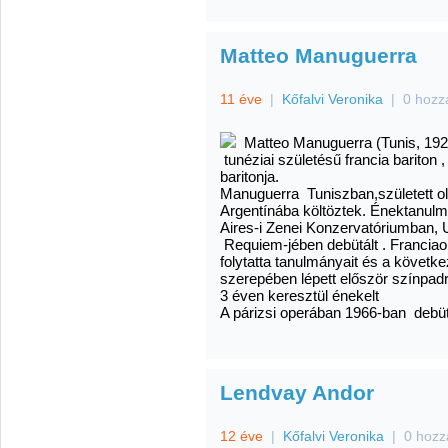
Matteo Manuguerra
11 éve
|
Kőfalvi Veronika
|
0 hozz
Matteo Manuguerra (Tunis, 1924.
tunéziai születésű francia bariton 
baritonja.
Manuguerra Tuniszban,született 
Argentínába költöztek. Énektanul
Aires-i Zenei Konzervatóriumban, 
Requiem-jében debütált . Franciao
folytatta tanulmányait és a követ
szerepében lépett először színpad
3 éven keresztül énekelt
A párizsi operában 1966-ban debütá
Lendvay Andor
12 éve
|
Kőfalvi Veronika
|
0 hozz