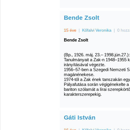
Bende Zsolt
15 éve
|
Kőfalvi Veronika
|
0 hozz
Bende
Zsolt
(Bp., 1926. máj. 23.– 1998.jún.27.):
Tanulmányait a Zak-n 1948–1955 
irányításával végezte.
1956–57-ben a Szegedi Nemzeti Sz
magánénekese.
1974-től a Zak ének tanszakán eg
Pályafutása során végigénekelte a
bariton szólamát a lírai szerepkört
karakterszerepekig.
Gáti István