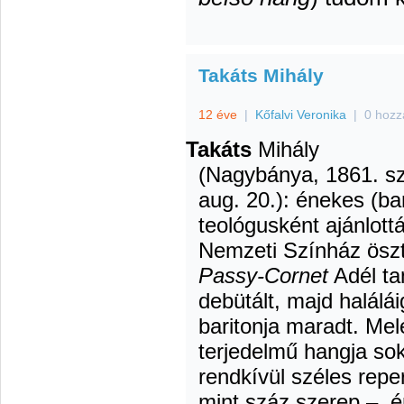
Takáts Mihály
12 éve
|
Kőfalvi Veronika
|
0 hozz
Takáts
Mihály
(Nagybánya, 1861. sz
aug. 20.): énekes (ba
teológusként ajánlott
Nemzeti Színház ösz
Passy-Cornet
Adél ta
debütált, majd halálá
baritonja maradt. Mel
terjedelmű hangja so
rendkívül széles reper
mint száz szerep –, é