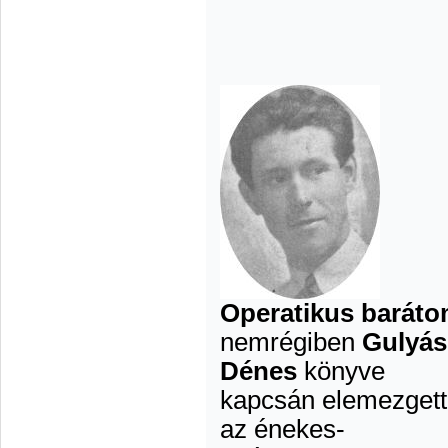
Operatikus barát
nemrégiben
Gulyás
Dénes
könyve
kapcsán elemezget
az énekes-