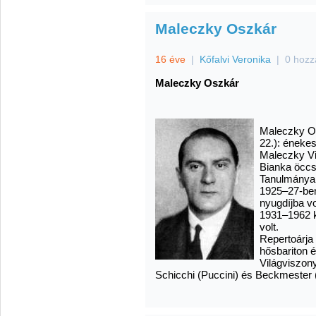
Maleczky Oszkár
16 éve
|
Kőfalvi Veronika
|
0 hozz
Maleczky Oszkár
Maleczky Osz
22.): énekes
Maleczky Vi
Bianka öccs
Tanulmányai
1925–27-ben
nyugdíjba 
1931–1962 k
volt.
Repertoárja 
hősbariton é
Világviszony
Schicchi (Puccini) és Beckmester 