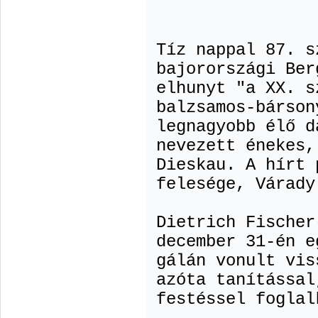
Tíz nappal 87. s
bajorországi Ber
elhunyt "a XX. s
balzsamos-bárson
legnagyobb élő d
nevezett énekes,
Dieskau. A hírt 
felesége, Várady
Dietrich Fischer
december 31-én e
gálán vonult vis
azóta tanítással
festéssel foglal