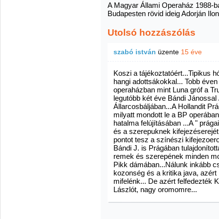
A Magyar Állami Operaház 1988-ba
Budapesten rövid ideig Adorján Ilon
Utolsó hozzászólás
szabó istván
üzente
15 éve
Koszi a tájékoztatóért...Tipikus h
hangi adottsákokkal... Tobb éven
operaházban mint Luna gróf a T
legutóbb két éve Bándi Jánossal 
Állarcosbáljában...A Hollandit Pr
milyatt mondott le a BP operába
hatalma felújításában ...A " prág
és a szerepuknek kifejezéserejét 
pontot tesz a színészi kifejezoero
Bándi J. is Prágában tulajdonította
remek és szerepének minden mo
Pikk dámában...Nálunk inkább csa
kozonség és a kritika java, azér
mifelénk... De azért felfedezték
Lászlót, nagy oromomre...