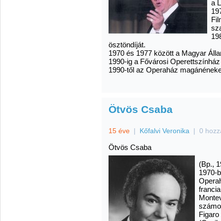
a 
19
Fi
sz
19
ösztöndíját.
1970 és 1977 között a Magyar Áll
1990-ig a Fővárosi Operettszínház 
1990-től az Operaház magánéneke
Ötvös Csaba
15 éve
|
Kőfalvi Veronika
|
0 hozz
Ötvös Csaba
(Bp., 1
1970-b
Operah
francia
Montev
számos
Figaro 