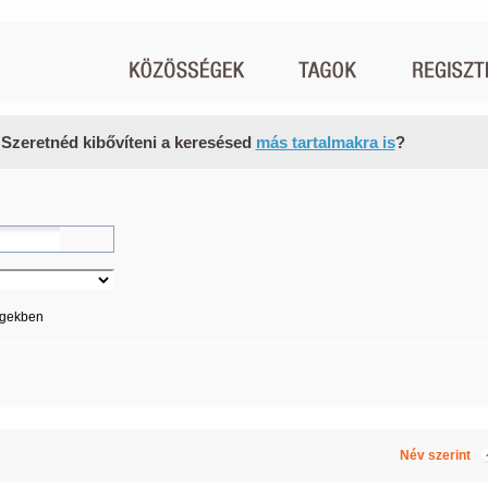
 Szeretnéd kibővíteni a keresésed
más tartalmakra is
?
égekben
Név szerint