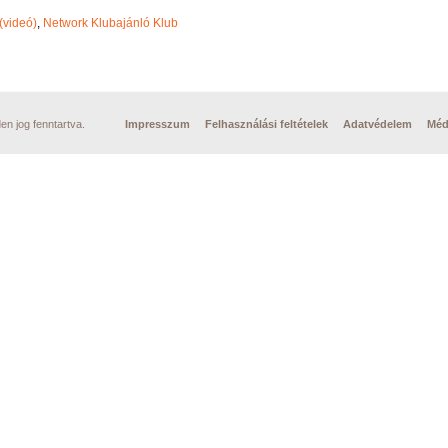
(videó)
,
Network Klubajánló Klub
n jog fenntartva.
Impresszum
Felhasználási feltételek
Adatvédelem
Méd