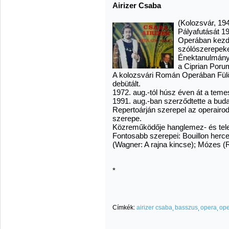
Airizer Csaba
(Kolozsvár, 194
Pályafutását 1
Operában kezdte
szólószerepeket
Énektanulmány
a Ciprian Por
A kolozsvári Román Operában Fülöp
debütált.
1972. aug.-tól húsz éven át a te
1991. aug.-ban szerződtette a bud
Repertoárján szerepel az operairod
szerepe.
Közreműködője hanglemez- és telev
Fontosabb szerepei: Bouillon herce
(Wagner: A rajna kincse); Mózes (R
*
Címkék:
airizer csaba
basszus
opera
op