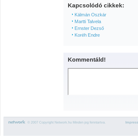
Kapcsolódó cikkek:
Kálmán Oszkár
Martti Talvela
Ernster Dezső
Koréh Endre
Kommentáld!
© 2007 Copyright Network.hu Minden jog fenntartva.
Impres