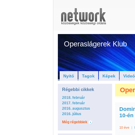
Operaslágerek Klub
Nyitó
Tagok
Képek
Vide
Oper
Régebbi cikkek
2018. február
2017. február
Domin
2016. augusztus
2016. július
10-én
Még régebbiek
10 éve
|