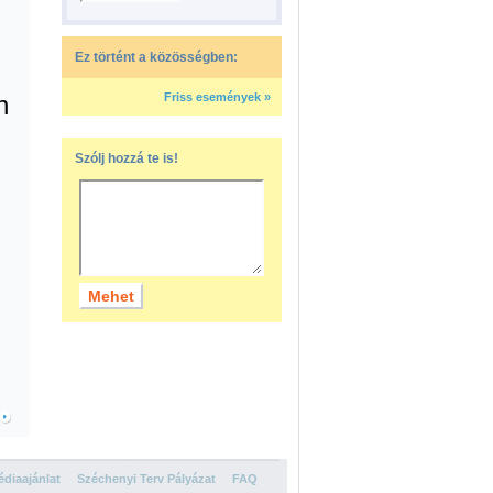
Ez történt a közösségben:
n
Friss események »
Szólj hozzá te is!
diaajánlat
Széchenyi Terv Pályázat
FAQ