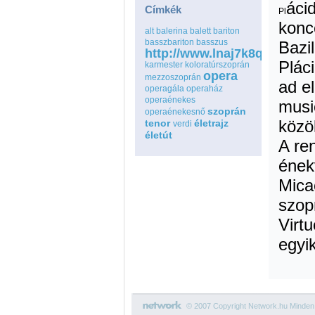
áci
Címkék
Pl
konc
alt
balerina
balett
bariton
basszbariton
basszus
Bazi
http://www.lnaj7k8qspfmo
Plác
karmester
koloratúrszoprán
opera
mezzoszoprán
ad e
operagála
operaház
operaénekes
musi
szoprán
operaénekesnő
közö
tenor
életrajz
verdi
életút
A re
ének
Mica
szop
Virt
egyik
© 2007 Copyright Network.hu Minden j