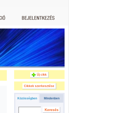
Új cikk
Cikkek szerkesztése
Közösségben
Mindenben