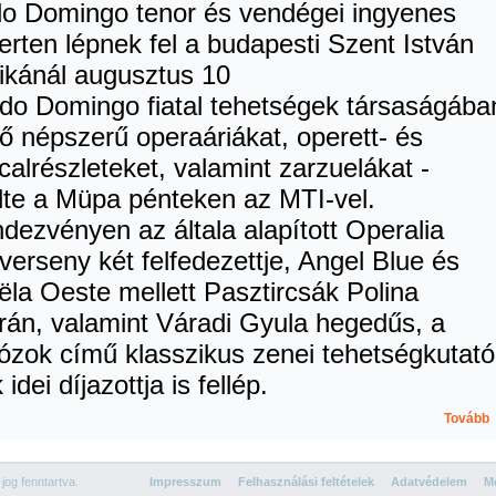
do Domingo tenor és vendégei ingyenes
erten lépnek fel a budapesti Szent István
likánál augusztus 10
2wq8go.com
ido Domingo fiatal tehetségek társaságába
lő népszerű operaáriákat, operett- és
calrészleteket, valamint zarzuelákat -
lte a Müpa pénteken az MTI-vel.
ndezvényen az általa alapított Operalia
verseny két felfedezettje, Angel Blue és
ëla Oeste mellett Pasztircsák Polina
rán, valamint Váradi Gyula hegedűs, a
uózok című klasszikus zenei tehetségkutató
 idei díjazottja is fellép.
Tovább
og fenntartva.
Impresszum
Felhasználási feltételek
Adatvédelem
Mé