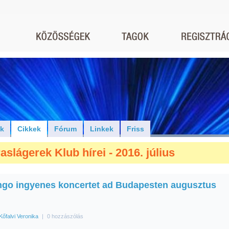
ók
Cikkek
Fórum
Linkek
Friss
aslágerek Klub hírei - 2016. július
go ingyenes koncertet ad Budapesten augusztus
Kőfalvi Veronika
|
0 hozzászólás