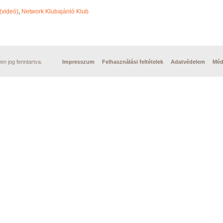
(videó)
,
Network Klubajánló Klub
n jog fenntartva.
Impresszum
Felhasználási feltételek
Adatvédelem
Méd