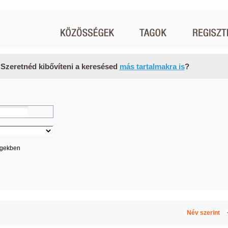
 Szeretnéd kibővíteni a keresésed
más tartalmakra is
?
égekben
Név szerint