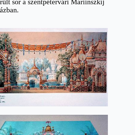
rült sor a szentpétervári Mariinszkij
ázban.