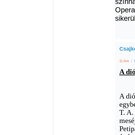
szính
Opera
sikerü
Csajko
11 éve
|
A di
A dió
egybe
T. A.
meséj
Petip