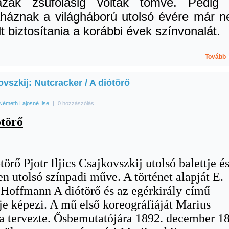
ázak zsúfolásig voltak tömve. Pedig
háznak a világháború utolsó évére már 
lt biztosítania a korábbi évek színvonalát.
Tovább
vszkij: Nutcracker / A diótörő
Németh Lajosné Ilse
|
0 hozzászólás
ótörő
törő Pjotr Iljics Csajkovszkij utolsó balettje é
n utolsó színpadi műve. A történet alapját E.
 Hoffmann A diótörő és az egérkirály című
e képezi. A mű első koreográfiáját Marius
a tervezte. Ősbemutatójára 1892. december 18