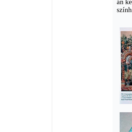
án ke
szính