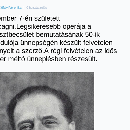
Kőfalvi Veronika
|
0 hozzászólás
mber 7-én született
agni.Legsikeresebb operája a
sztbecsület bemutatásának 50-ik
rdulója ünnepségén készült felvételen
yelt a szerző.A régi felvételen az idős
er méltó ünneplésben részesült.