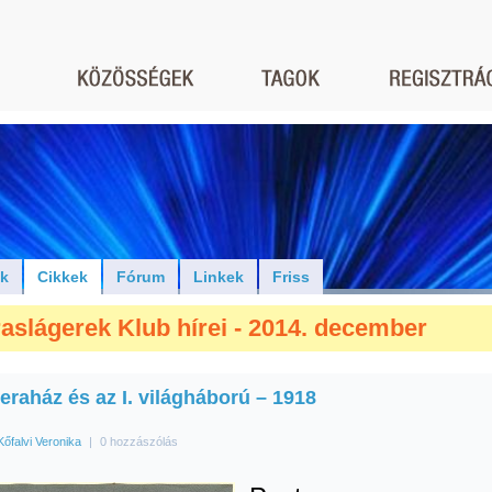
ók
Cikkek
Fórum
Linkek
Friss
aslágerek Klub hírei - 2014. december
eraház és az I. világháború – 1918
Kőfalvi Veronika
|
0 hozzászólás