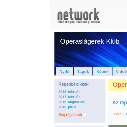
Operaslágerek Klub
Nyitó
Tagok
Képek
Vide
Oper
Régebbi cikkek
2018. február
2017. február
Az Op
2016. augusztus
2016. július
11 éve
|
Még régebbiek