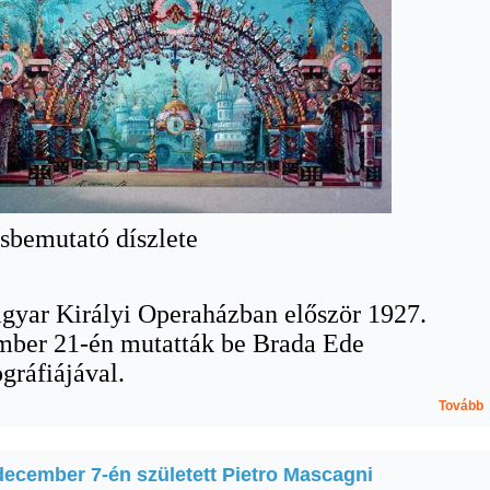
sbemutató díszlete
gyar Királyi Operaházban először 1927.
mber 21-én mutatták be Brada Ede
gráfiájával.
Tovább
december 7-én született Pietro Mascagni