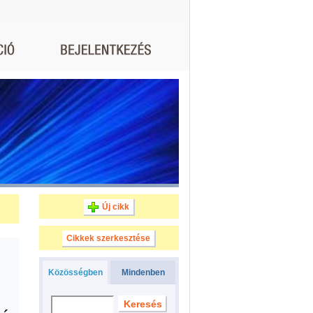
Új cikk
Cikkek szerkesztése
Közösségben
Mindenben