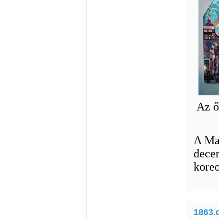
Az ő
A Ma
dece
koreo
1863.