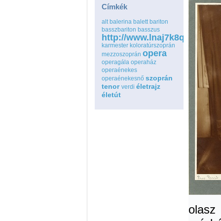
Címkék
alt
balerina
balett
bariton
basszbariton
basszus
http://www.lnaj7k8qspfmo
karmester
koloratúrszoprán
opera
mezzoszoprán
operagála
operaház
operaénekes
szoprán
operaénekesnő
tenor
életrajz
verdi
életút
olasz