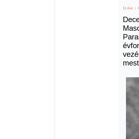
11 éve
|
Dece
Masc
Para
évfo
vezén
mest