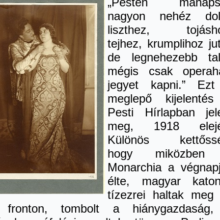
„Pesten manaps
nagyon nehéz dol
liszthez, tojásh
2wq8go.com
tejhez, krumplihoz jut
de legnehezebb ta
mégis csak operah
jegyet kapni.” Ez
meglepő kijelenté
Pesti Hírlapban jel
meg, 1918 elejé
Különös kettőssé
hogy miközben
Monarchia a végnapj
élte, magyar kato
tízezrei haltak meg
 fronton, tombolt a hiánygazdaság