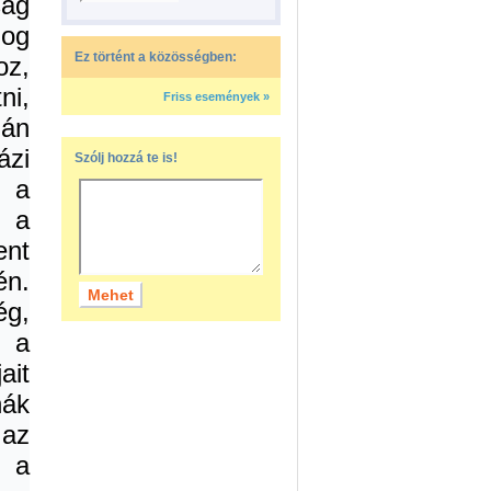
ág
og
Ez történt a közösségben:
oz,
ni,
Friss események »
lán
ázi
Szólj hozzá te is!
t a
s a
ent
n.
g,
 a
ait
nák
 az
, a