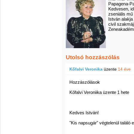
Papagena-Pap
Kedvesen, idő
zseniális mű 
István alakja
civil szakmáj
Zeneakadém
Utolsó hozzászólás
Kőfalvi Veronika
üzente
14 éve
Hozzászólások
Kőfalvi Veroniika üzente 1 hete
Kedves István!
"Kis napsugár" végtelenül találó 