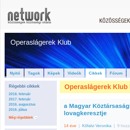
Operaslágerek Klub
Nyitó
Tagok
Képek
Videók
Cikkek
Fórum
Operaslágerek Klub h
Régebbi cikkek
2018. február
2017. február
2016. augusztus
a Magyar Köztársaság
2016. július
lovagkeresztje
Még régebbiek
14 éve
|
Kőfalvi Veronika
|
9 hozz