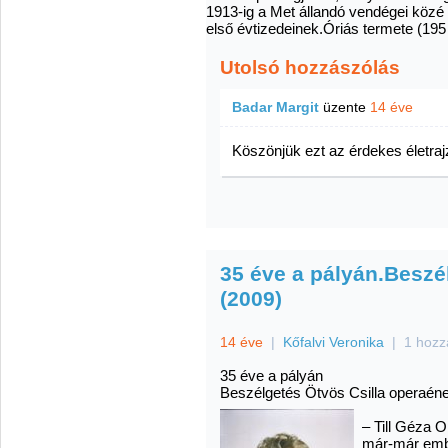
1913-ig a Met állandó vendégei közé 
első évtizedeinek.Óriás termete (19
Utolsó hozzászólás
Badar Margit
üzente
14 éve
Köszönjük ezt az érdekes életrajz
35 éve a pályán.Beszé
(2009)
14 éve
|
Kőfalvi Veronika
|
1 hozz
35 éve a pályán
Beszélgetés Ötvös Csilla operaén
– Till Géza 
már-már embl