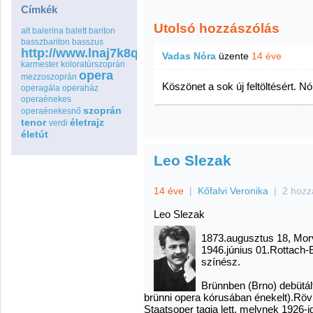
Címkék
Utolsó hozzászólás
alt
balerina
balett
bariton
basszbariton
basszus
http://www.lnaj7k8qspfmo2wq8go.com
Vadas Nóra
üzente
14 éve
karmester
koloratúrszoprán
opera
mezzoszoprán
Köszönet a sok új feltöltésért. Nó
operagála
operaház
operaénekes
szoprán
operaénekesnő
tenor
életrajz
verdi
életút
Leo Slezak
14 éve
|
Kőfalvi Veronika
|
2 hozz
Leo Slezak
1873.augusztus 18, Mor
1946.június 01.Rottach-
színész.
Brünnben (Brno) debütá
brünni opera kórusában énekelt).Röv
Staatsoper tagja lett, melynek 1926-i