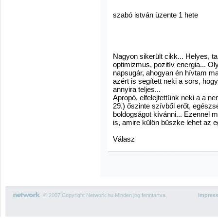
szabó istván üzente 1 hete
Nagyon sikerült cikk... Helyes, t
optimizmus, pozitív energia... O
napsugár, ahogyan én hívtam ma
azért is segített neki a sors, h
annyira teljes...
Apropó, elfelejtettünk neki a a ne
29.) őszinte szívből erőt, egészsé
boldogságot kívánni... Ezennel m
is, amire külön büszke lehet az 
Válasz
© 2007 Copyright Network.hu Minden jog fenntartva.
Impres