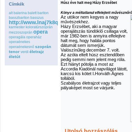
Húsz éve halt meg Házy Erzsébet
Címkék
Könyv a méltatlanul elfelejtett művésznőrő
alt
balerina
balett
bariton
Az utókor nem kegyes a nagy
basszbariton
basszus
http://www.lnaj7k8qspfmo2wq8go.com
művészekhez.
Házy Erzsébet, aki a magyar
karmester
koloratúrszoprán
opera
operajátszás tündöklő csillaga volt,
mezzoszoprán
már 1982-ben is annyira elfelejtve
operagála
operaház
halt meg, hogy halála pontos
operaénekes
dátumát sem ismerjük.
szoprán
operaénekesnő
Valószínűleg december 7. volt.
tenor
életrajz
verdi
Az azóta eltelt húsz esztendőben
életút
pedig semmi nem jelent meg róla.
Ezt hiányt pótolja a most az
Accordia Kiadónál napvilágot látott,
karcsú kis kötet I.Horváth Ágnes
tollából.
Szabályos életrajzot vagy teljes
pályaképet most se várjunk.
Utolsó hozzászólás