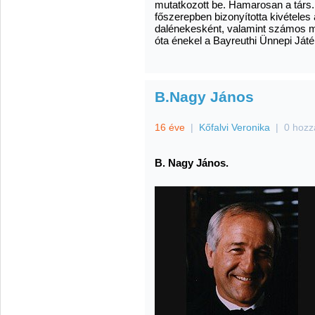
mutatkozott be. Hamarosan a társ. 
főszerepben bizonyította kivételes
dalénekesként, valamint számos 
óta énekel a Bayreuthi Ünnepi Ját
B.Nagy János
16 éve
|
Kőfalvi Veronika
|
0 hozz
B. Nagy János.