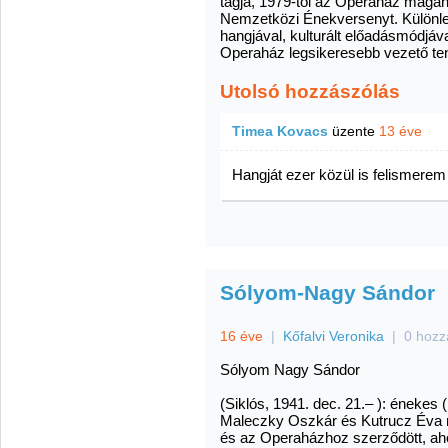
tagja, 1979-től az Operaház magá
Nemzetközi Énekversenyt. Különleg
hangjával, kulturált előadásmódjáva
Operaház legsikeresebb vezető ten
Utolsó hozzászólás
Timea Kovacs
üzente
13 éve
Hangját ezer közül is felismerem 
Sólyom-Nagy Sándor
16 éve
|
Kőfalvi Veronika
|
0 hozz
Sólyom Nagy Sándor
(Siklós, 1941. dec. 21.– ): énekes 
Maleczky Oszkár és Kutrucz Éva n
és az Operaházhoz szerződött, aho