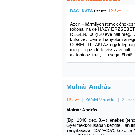
BAGI KATA
üzente
12 éve
Azért --bármilyen remek énekes
rokona, na de HÁZY ERZSÉBET
RÉGEN,...alig 20 éve halt meg...
külsővel.....én is hiányolom a 
CORELLIT...AKI AZ egyik legnagy
meg.---igaz előtte visszavonul
az fantasztikus,-.---mega többit!
Molnár András
16 éve
|
Kőfalvi Veronika
|
2 hozz
Molnár András
(Bp., 1948. dec. 8.– ): énekes (te
Gyermekkórusában kezdte. Tanulm
irányításával. 1977–1979 között a