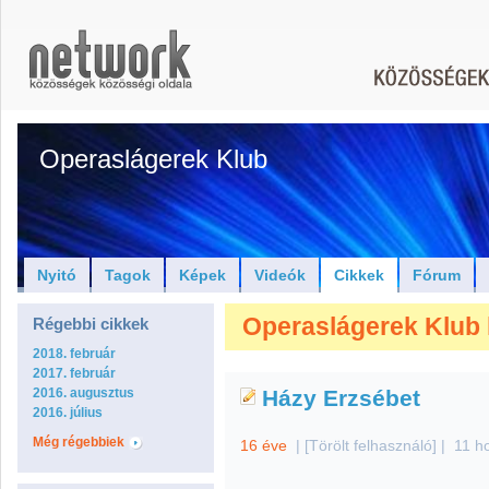
Operaslágerek Klub
Nyitó
Tagok
Képek
Videók
Cikkek
Fórum
Operaslágerek Klub hí
Régebbi cikkek
2018. február
2017. február
2016. augusztus
Házy Erzsébet
2016. július
Még régebbiek
16 éve
|
[Törölt felhasználó]
|
11 h