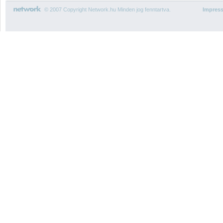
© 2007 Copyright Network.hu Minden jog fenntartva.
Impres