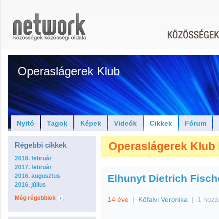
Operaslágerek Klub
Nyitó
Tagok
Képek
Videók
Cikkek
Fórum
Operaslágerek Klub h
Régebbi cikkek
2018. február
2017. február
2016. augusztus
Elhunyt Dietrich Fisc
2016. július
Még régebbiek
14 éve
|
Kőfalvi Veronika
|
1 hozz