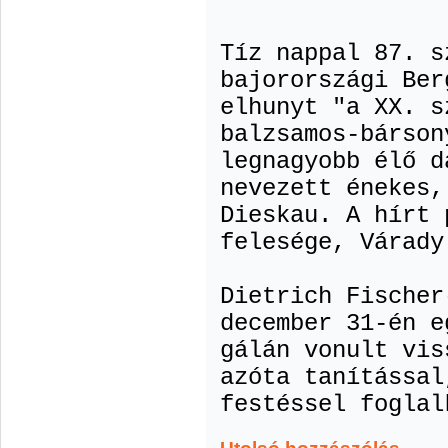
Tíz nappal 87. s
bajorországi Ber
elhunyt "a XX. s
balzsamos-bárson
legnagyobb élő d
nevezett énekes,
Dieskau. A hírt 
felesége, Várady
Dietrich Fischer
december 31-én e
gálán vonult vis
azóta tanítással
festéssel foglal