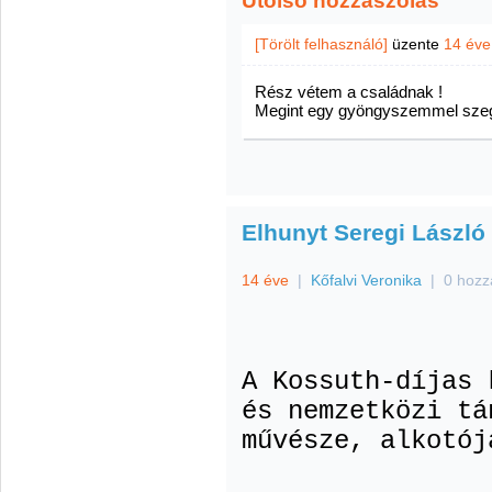
Utolsó hozzászólás
[Törölt felhasználó]
üzente
14 éve
Rész vétem a családnak !
Megint egy gyöngyszemmel szeg
Elhunyt Seregi László
14 éve
|
Kőfalvi Veronika
|
0 hozz
A Kossuth-díjas 
és nemzetközi tá
művésze, alkotój