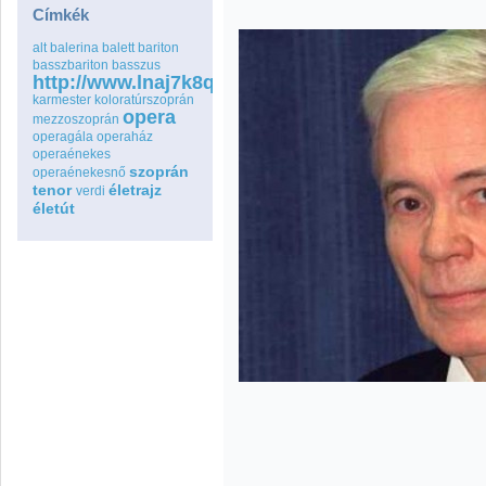
Címkék
alt
balerina
balett
bariton
basszbariton
basszus
http://www.lnaj7k8qspfmo2wq8go.com
karmester
koloratúrszoprán
opera
mezzoszoprán
operagála
operaház
operaénekes
szoprán
operaénekesnő
tenor
életrajz
verdi
életút