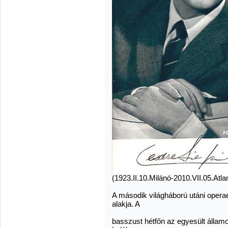
(1923.II.10.Milánó-2010.VII.05.Atla
A második világháború utáni ope
alakja. A
basszust hétfőn az egyesült államo