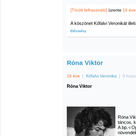
[Törölt felhasználó]
üzente
16 éve
A köszönet Kőfalvi Veronikát illeti
Előzmény
Róna Viktor
16 éve
|
Kőfalvi Veronika
|
0 hozz
Róna Viktor
Róna Vikt
táncos, k
A bp.-i 
növendéke