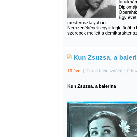
tanulmán
Diplomáj
Operaház
Egy évet 
mesterosztályában.
Nemzedékének egyik legkitűnőbb k
szerepek mellett a demikarakter sz
Kun Zsuzsa, a baleri
16 éve
|
[Törölt felhasználó]
|
0 ho
Kun Zsuzsa, a balerina