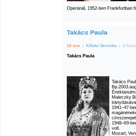
Operánál, 1952-ben Frankfurtban f
Takács Paula
16 éve
|
Kőfalvi Veronika
|
0 hozz
Takács Paula
Takács Paul
Bp.2003.aug
Énektanulmá
Maleczky B
irányításáva
1941–47-ben
magánénekes
címszerepéb
1948–69-be
volt.
Mozart, Ver