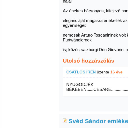
halál.
Az énekes bársonyos, kifejező han
eleganciáját magasra értékelték a
egyéniségei:
nemcsak Arturo Toscanininek vol
Furtwänglernek
is; közös salzburgi Don Giovanni pr
Utolsó hozzászólás
CSATLÓS IRÉN
üzente
16 éve
NYUGODJÉK
BÉKÉBEN......CESARE.........................
Svéd Sándor emléke