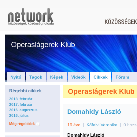
Operaslágerek Klub
Nyitó
Tagok
Képek
Videók
Cikkek
Fórum
Operaslágerek Klub hí
Régebbi cikkek
2018. február
2017. február
2016. augusztus
Domahidy László
2016. július
Még régebbiek
16 éve
|
Kőfalvi Veronika
|
0 hozz
Domahidy László