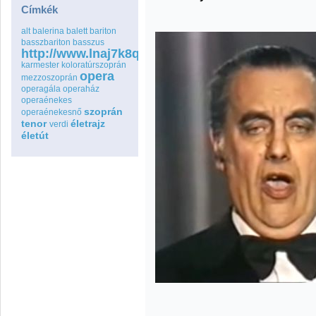
Címkék
alt
balerina
balett
bariton
basszbariton
basszus
http://www.lnaj7k8qspfmo2wq8go.com
karmester
koloratúrszoprán
opera
mezzoszoprán
operagála
operaház
operaénekes
szoprán
operaénekesnő
tenor
életrajz
verdi
életút