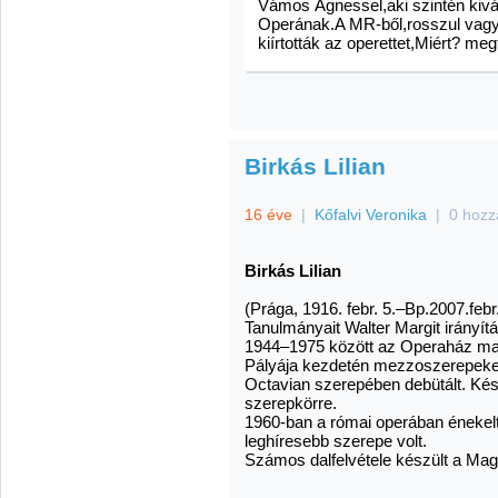
Vámos Ágnessel,aki szintén kivá
Operának.A MR-ből,rosszul vagyok
kiírtották az operettet,Miért? me
Birkás Lilian
16 éve
|
Kőfalvi Veronika
|
0 hozz
Birkás Lilian
(Prága, 1916. febr. 5.–Bp.2007.febr
Tanulmányait Walter Margit irányí
1944–1975 között az Operaház m
Pályája kezdetén mezzoszerepeket 
Octavian szerepében debütált. Késő
szerepkörre.
1960-ban a római operában énekelt
leghíresebb szerepe volt.
Számos dalfelvétele készült a Ma