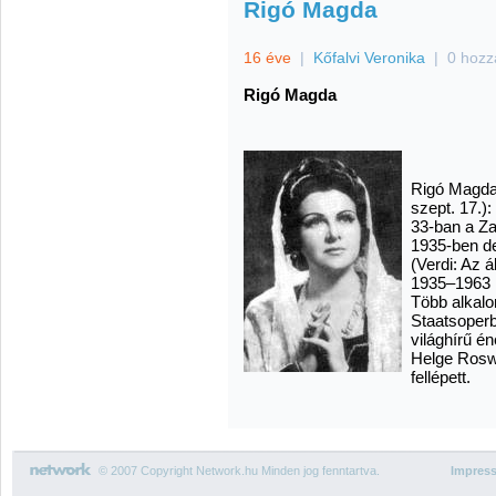
Rigó Magda
16 éve
|
Kőfalvi Veronika
|
0 hozz
Rigó Magda
Rigó Magda 
szept. 17.)
33-ban a Z
1935-ben d
(Verdi: Az á
1935–1963 
Több alkal
Staatsoper
világhírű én
Helge Rosw
fellépett.
© 2007 Copyright Network.hu Minden jog fenntartva.
Impres