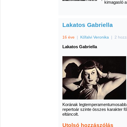
kimagasló al
Lakatos Gabriella
16 éve
|
Kőfalvi Veronika
|
2 hozz
Lakatos Gabriella
Korának legtemperamentumosabb, 
repertoár szinte összes karakter f
eltáncolt.
Utolsó hozzászólás