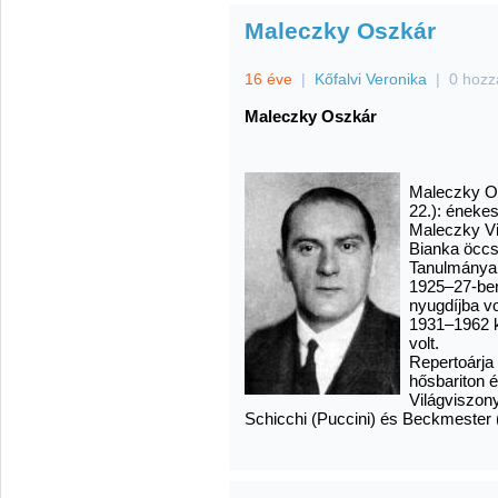
Maleczky Oszkár
16 éve
|
Kőfalvi Veronika
|
0 hozz
Maleczky Oszkár
Maleczky Osz
22.): énekes
Maleczky Vi
Bianka öccs
Tanulmányai
1925–27-ben
nyugdíjba 
1931–1962 k
volt.
Repertoárja 
hősbariton é
Világviszony
Schicchi (Puccini) és Beckmester 