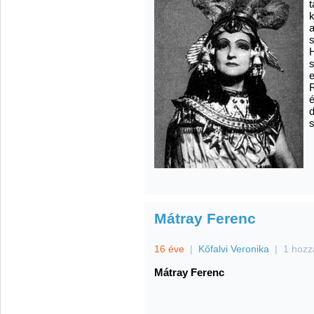
k
a
s
s
e
R
é
s
Mátray Ferenc
16 éve
|
Kőfalvi Veronika
|
1 hozz
Mátray Ferenc