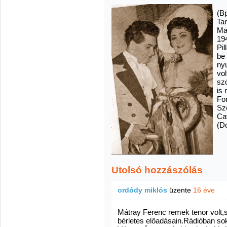
(Bp
Ta
Ma
19
Pi
be
ny
vol
sz
is 
Fo
Sze
Ca
(D
Utolsó hozzászólás
ordódy miklós
üzente
16 éve
Mátray Ferenc remek tenor volt,
bérletes előadásain.Rádióban sok o