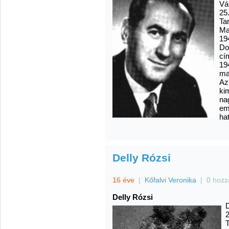
Vá
25
Ta
Ma
19
Do
cí
19
ma
Az
ki
na
em
hat
Delly Rózsi
16 éve
|
Kőfalvi Veronika
|
0 hozz
Delly Rózsi
D
2
T