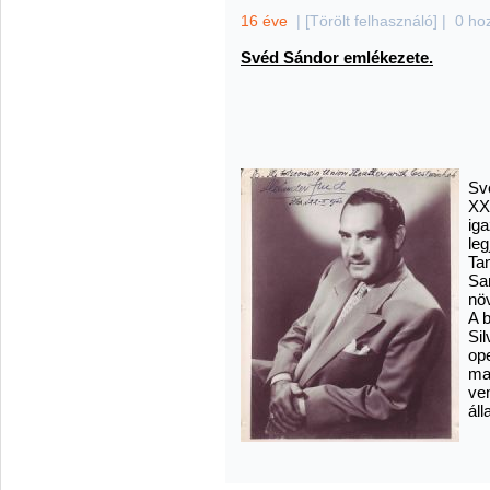
16 éve
|
[Törölt felhasználó]
|
0 ho
Svéd Sándor emlékezete.
Sv
XX
iga
leg
Ta
Sa
nö
A 
Si
op
ma
ve
áll