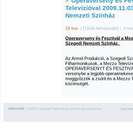
Operaverseny és Fes
Televízióval 2009.11.0
Nemzeti Színház
16 éve
|
[Törölt felhasználó]
|
0 ho
Operaverseny és Fesztivál a Mez
Szegedi Nemzeti Színház.
Az Armel Produkció, a Szegedi Sz
Filharmonikusok, a Mezzo Televíz
OPERAVERSENYT ÉS FESZTIVÁLT al
versenybe a legjobb operaénekesek
meggyőzzék a zsűrit és a Mezzo Te
közönségét.
© 2007 Copyright Network.hu Minden jog fenntartva.
Impres