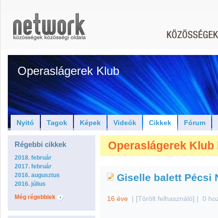
Operaslágerek Klub
Nyitó
Tagok
Képek
Videók
Cikkek
Fórum
Operaslágerek Klub h
Régebbi cikkek
2018. február
2017. február
2016. augusztus
Giselle balett Pécsi
2016. július
Még régebbiek
16 éve
|
[Törölt felhasználó]
|
0 ho