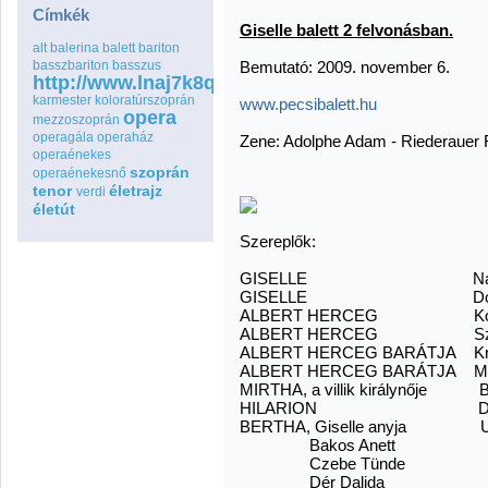
Címkék
Giselle balett 2 felvonásban.
alt
balerina
balett
bariton
basszbariton
basszus
Bemutató: 2009. november 6.
http://www.lnaj7k8qspfmo2wq8go.com
karmester
koloratúrszoprán
www.pecsibalett.hu
opera
mezzoszoprán
operagála
operaház
Zene: Adolphe Adam - Riederauer 
operaénekes
szoprán
operaénekesnő
tenor
életrajz
verdi
életút
Szereplők:
GISELLE Nagy Í
GISELLE Domoszla
ALBERT HERCEG Koncz
ALBERT HERCEG Szabó
ALBERT HERCEG BARÁTJA Kris
ALBERT HERCEG BARÁTJA Moln
MIRTHA, a villik királynője Ba
HILARION Dóri I
BERTHA, Giselle anyja Uh
Bakos Anett
Czebe Tünde
Dér Dalida