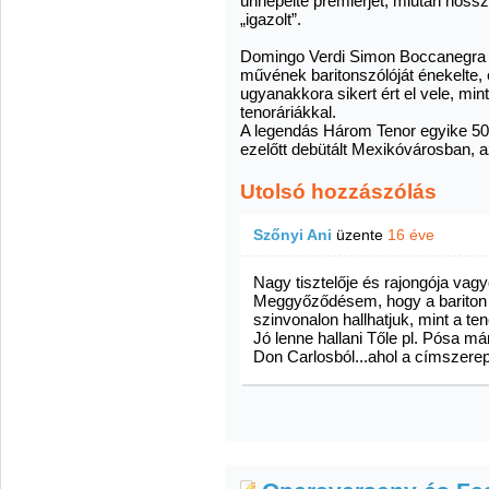
ünnepelte premierjét, miután hoss
„igazolt”.
Domingo Verdi Simon Boccanegra
művének baritonszólóját énekelte,
ugyanakkora sikert ért el vele, mint
tenoráriákkal.
A legendás Három Tenor egyike 50
ezelőtt debütált Mexikóvárosban, a
Utolsó hozzászólás
Szőnyi Ani
üzente
16 éve
Nagy tisztelője és rajongója va
Meggyőződésem, hogy a bariton
szinvonalon hallhatjuk, mint a t
Jó lenne hallani Tőle pl. Pósa má
Don Carlosból...ahol a címszerep