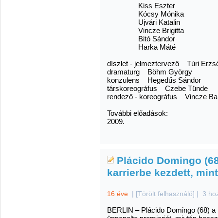
Kiss Eszter
Kócsy Mónika
Ujvári Katalin
Vincze Brigitta
Bitó Sándor
Harka Máté
díszlet - jelmeztervező Túri Erzs
dramaturg Böhm György
konzulens Hegedűs Sándor
társkoreográfus Czebe Tünde
rendező - koreográfus Vincze Ba
További előadások:
2009.
Plácido Domingo (68)
karrierbe kezdett, mint
16 éve
|
[Törölt felhasználó]
|
3 ho
BERLIN – Plácido Domingo (68) a h