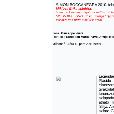
SIMON BOCCANEGRA 2010. februá
Miklósa Erika ajánlója:
"Placido Domingo régóta beszélt arról, ho
SIMON BOCCANEGRÁVAL akarja befejez
műsorra van tűzve a művész úrral."
Zene:
Giuseppe Verdi
Librettó:
Francesco Maria Piave, Arrigo Boi
Műsoridő: 3 óra 40 perc 2 szünettel
Legendás
Plácido
címszer
gyakorla
tenorszer
színpadon
átható m
állítja. 
színre G