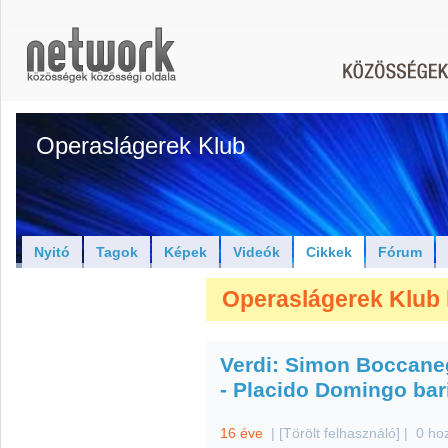
Operaslágerek Klub
Nyitó
Tagok
Képek
Videók
Cikkek
Fórum
Operaslágerek Klub 
Verdi: Simon Boccaneg
- Placido Domingo bar
16 éve
|
[Törölt felhasználó]
|
0 ho