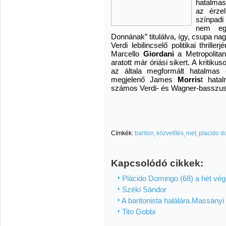
hatalmas
az érzel
színpadi
nem egy
Donnának” titulálva, így, csupa na
Verdi lebilincselő politikai thrill
Marcello
Giordani
a Metropolita
aratott már óriási sikert. A kriti
az általa megformált hatalmas 
megjelenő James
Morris
t hatal
számos Verdi- és Wagner-basszus
Címkék:
bariton
közvetítés
met
placido 
Kapcsolódó cikkek:
Plácido Domingo (68) a hét végén
Széki Sándor
A baritonista halálára.Massányi 
Tito Gobbi