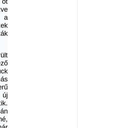
 öt
zve
 a
zek
ták
ült
éző
uck
más
rű
 új
ik.
ián
né,
már