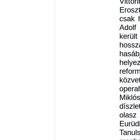
Vittor
Erosz
csak 
Adolf
kerül
hossz
hasáb
hely
refor
közve
opera
Mikló
díszl
olasz
Eurüd
Tanul