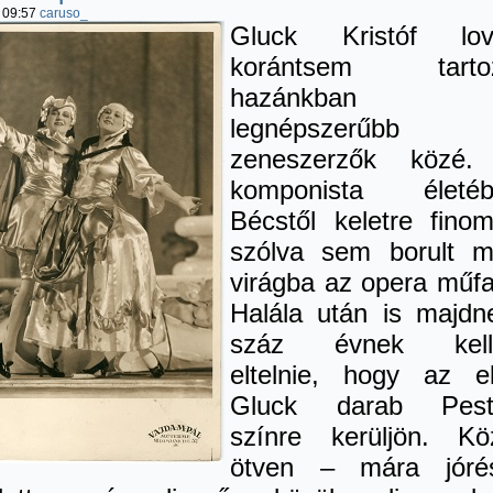
 09:57
caruso_
Gluck Kristóf lov
korántsem tartoz
hazánkban
legnépszerűbb
zeneszerzők közé.
komponista életéb
Bécstől keletre fino
szólva sem borult 
virágba az opera műfa
Halála után is majd
száz évnek kelle
eltelnie, hogy az e
Gluck darab
Pes
színre kerüljön. Kö
ötven – mára jóré