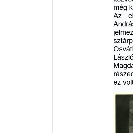
még ké
Az el
Andrá
jelm
sztár
Osváth
Lászl
Magda
rászed
ez vol