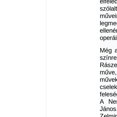
elfel
szóla
műve
legme
ellen
operái
Még a
színr
Rásze
műve,
műve
csele
feles
A Nem
János,
Zelmi