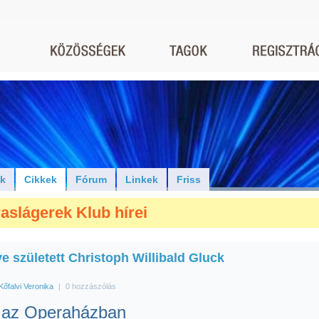
ók
Cikkek
Fórum
Linkek
Friss
aslágerek Klub hírei
e született Christoph Willibald Gluck
Kőfalvi Veronika
|
0 hozzászólás
 az Operaházban