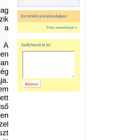
ag
Ez történt a közösségben:
ik
 a
Friss események »
 A
Szólj hozzá te is!
en
man
még
ja.
nem
tt
lső
ten
zel
szt