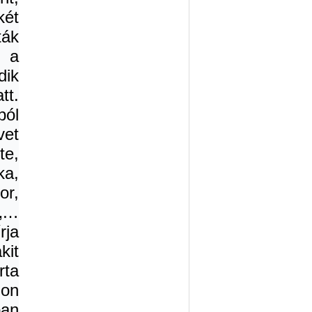
két
ták
e a
ik
tt.
ból
vet
te,
ka,
or,
 „…
rja
kit
rta
don
ban