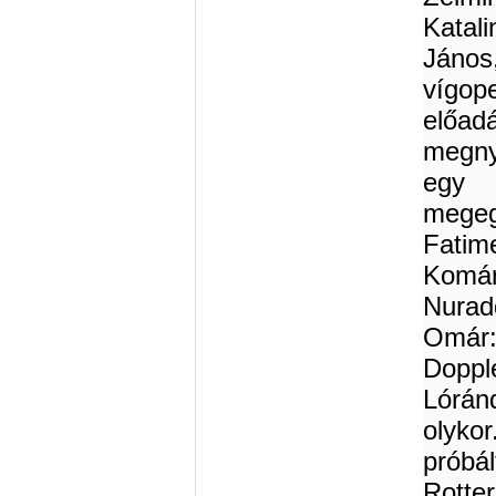
Katal
János
vígop
előad
megny
egy 
megeg
Fatim
Komár
Nurad
Omár:
Doppl
Lórán
olyko
próbá
Rotte