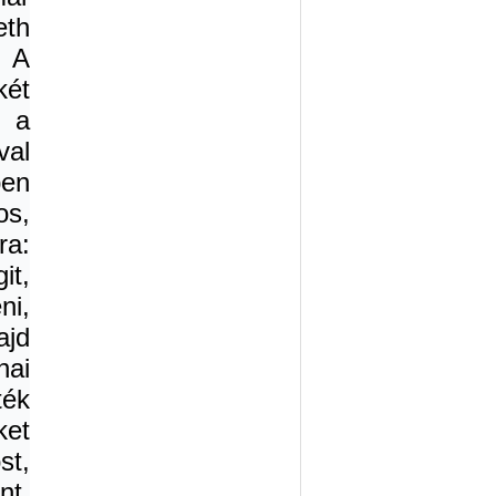
eth
. A
két
r a
val
en
os,
ra:
it,
ni,
ajd
nai
ték
ket
st,
nt,