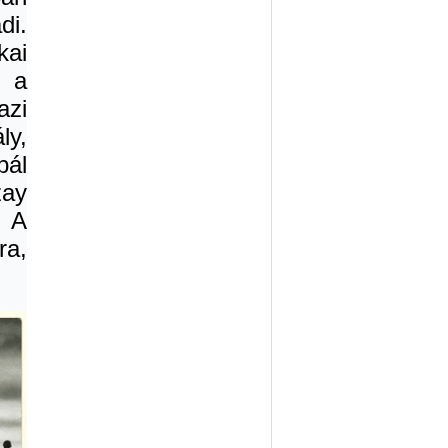
di.
kai
, a
zi
ly,
pál
zay
. A
ra,