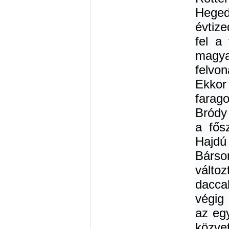
Heged
évtiz
fel a
magy
felvo
Ekkor
farag
Bródy 
a fős
Hajdú
Bárso
válto
dacca
végig 
az eg
közvet