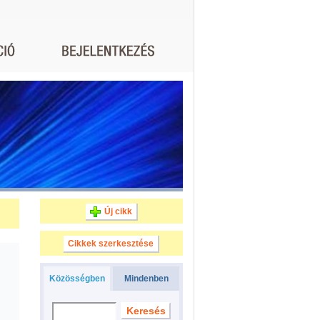
Új cikk
Cikkek szerkesztése
Közösségben
Mindenben