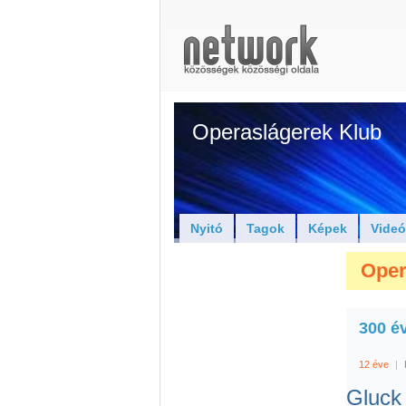
Operaslágerek Klub
Nyitó
Tagok
Képek
Vide
Oper
300 év
12 éve
|
Gluck