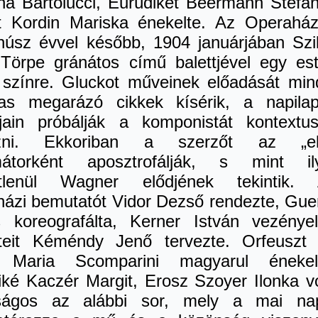
ina Bartolucci, Eurüdikét Beermann Stefán
t Kordin Mariska énekelte. Az Operahá
húsz évvel később, 1904 januárjában Szi
 Törpe gránátos című balettjével egy es
t színre. Gluckot műveinek előadását min
as megarázó cikkek kísérik, a napila
jain próbálják a komponistát kontextu
ezni. Ekkoriban a szerzőt az „el
mátorként aposztrofálják, s mint il
tlenül Wagner elődjének tekintik.
házi bemutatót Vidor Dezső rendezte, Gue
s koreografálta, Kerner István vezényel
eteit Kéméndy Jenő tervezte. Orfeuszt
 Maria Scomparini magyarul énekel
iké Kaczér Margit, Erosz Szoyer Ilonka vo
ságos az alábbi sor, mely a mai na