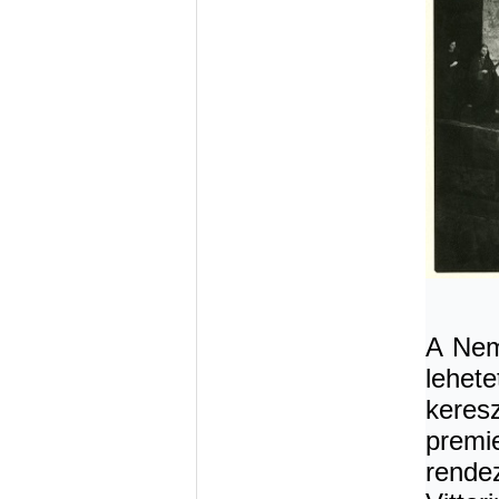
A Nem
lehet
keres
premi
rende