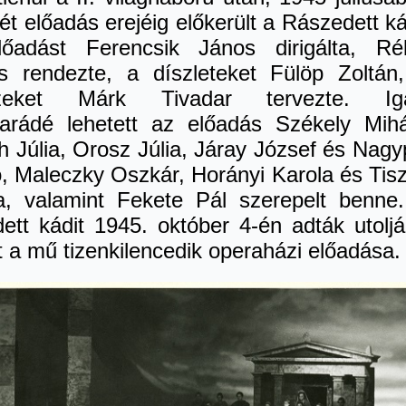
t előadás erejéig előkerült a Rászedett ká
őadást Ferencsik János dirigálta, Ré
s rendezte, a díszleteket Fülöp Zoltán
ezeket Márk Tivadar tervezte. Iga
parádé lehetett az előadás Székely Mihá
 Júlia, Orosz Júlia, Járay József és Nagy
ó, Maleczky Oszkár, Horányi Karola és Tis
, valamint Fekete Pál szerepelt benne
ett kádit 1945. október 4-én adták utoljá
t a mű tizenkilencedik operaházi előadása.