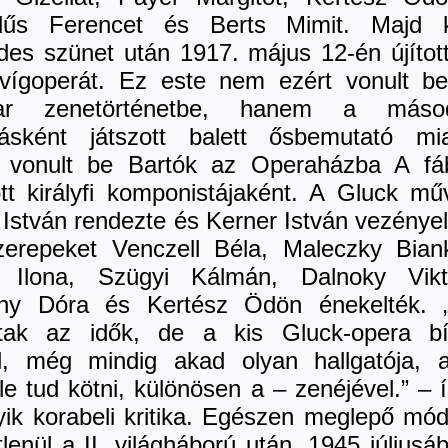
űs Ferencet és Berts Mimit. Majd 
edes szünet után 1917. május 12-én újítot
 vígoperát. Ez este nem ezért vonult b
ar zenetörténetbe, hanem a másod
násként játszott balett ősbemutató mia
 vonult be Bartók az Operaházba A fá
ott királyfi komponistájaként. A Gluck mű
István rendezte és Kerner István vezényel
zerepeket Venczell Béla, Maleczky Bian
 Ilona, Szügyi Kálmán, Dalnoky Vikt
ny Dóra és Kertész Ödön énekelték.
ztak az idők, de a kis Gluck-opera bí
l, még mindig akad olyan hallgatója, a
le tud kötni, különösen a – zenéjével.” – í
yik korabeli kritika. Egészen meglepő mó
lenül a II. világháború után, 1945 júliusá