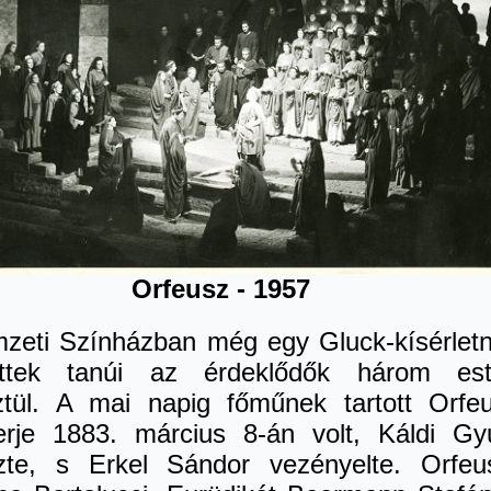
Orfeusz - 1957
zeti Színházban még egy Gluck-kísérlet
ettek tanúi az érdeklődők három es
ztül. A mai napig főműnek tartott Orfe
erje 1883. március 8-án volt, Káldi Gy
zte, s Erkel Sándor vezényelte. Orfeu