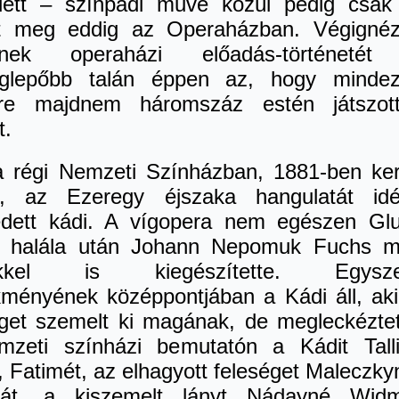
edett – színpadi műve közül pedig csak
lt meg eddig az Operaházban. Végigné
inek operaházi előadás-történetét
glepőbb talán éppen az, hogy minde
ére majdnem háromszáz estén játszot
t.
 régi Nemzeti Színházban, 1881-ben ker
e, az Ezeregy éjszaka hangulatát id
dett kádi. A vígopera nem egészen Gl
 halála után Johann Nepomuk Fuchs 
kkel is kiegészítette. Egysze
kményének középpontjában a Kádi áll, aki
éget szemelt ki magának, de megleckéztet
zeti színházi bemutatón a Kádit Tall
 Fatimét, az elhagyott feleséget Maleczky
rát, a kiszemelt lányt Nádayné Wid