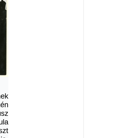
nek
tén
usz
ula
szt