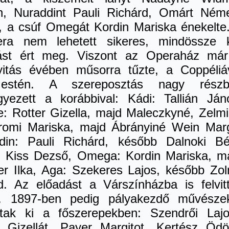
in, Nuraddint Pauli Richárd, Omárt Ném
, a csúf Omegát Kordin Mariska énekelte
era nem lehetett sikeres, mindössze 
ást ért meg. Viszont az Operaház má
itás évében műsorra tűzte, a Coppéliá
estén. A szereposztás nagy részb
yezett a korábbival: Kádi: Tallián Ján
e: Rotter Gizella, majd Maleczkyné, Zelmi
omi Mariska, majd Ábrányiné Wein Marg
din: Pauli Richárd, később Dalnoki Bé
 Kiss Dezső, Omega: Kordin Mariska, m
er Ilka, Aga: Szekeres Lajos, később Zol
d. Az előadást a Várszínházba is felvit
r. 1897-ben pedig pályakezdő művésze
ltak ki a főszerepekben: Szendrői Lajo
r Gizellát, Payer Margitot, Kertész Ödö