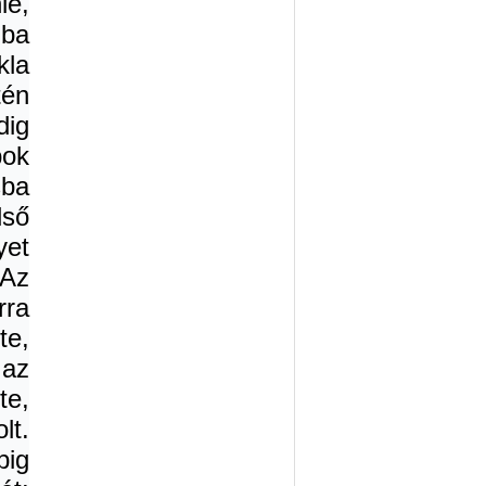
ie,
zba
kla
tén
dig
pok
sba
ső
yet
 Az
rra
te,
 az
te,
lt.
pig