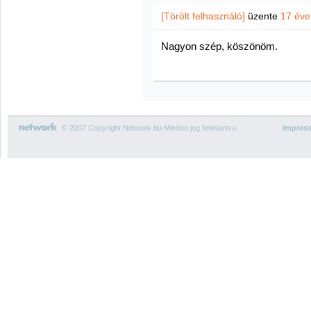
[Törölt felhasználó]
üzente
17 éve
Nagyon szép, köszönöm.
© 2007 Copyright Network.hu Minden jog fenntartva.
Impres