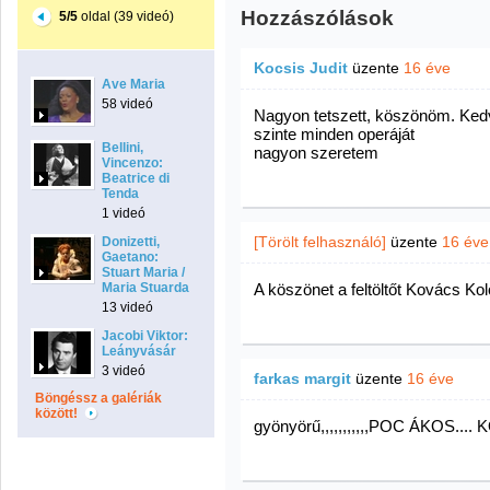
Hozzászólások
5/5
oldal (39 videó)
Kocsis Judit
üzente
16 éve
Ave Maria
58 videó
Nagyon tetszett, köszönöm. Ke
szinte minden operáját
Bellini,
nagyon szeretem
Vincenzo:
Beatrice di
Tenda
1 videó
[Törölt felhasználó]
üzente
16 éve
Donizetti,
Gaetano:
Stuart Maria /
Maria Stuarda
A köszönet a feltöltőt Kovács Kolos
13 videó
Jacobi Viktor:
Leányvásár
3 videó
farkas margit
üzente
16 éve
Böngéssz a galériák
között!
gyönyörű,,,,,,,,,,,POC ÁKOS..