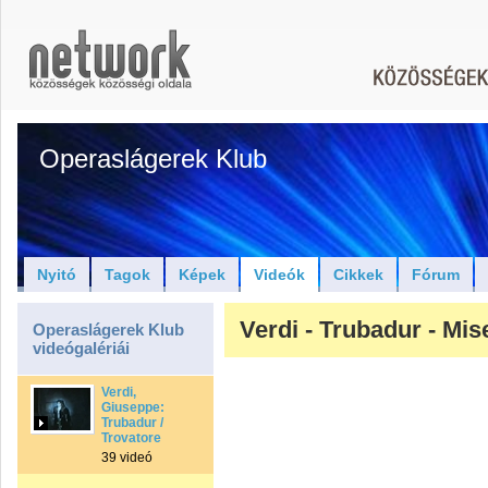
Operaslágerek Klub
Nyitó
Tagok
Képek
Videók
Cikkek
Fórum
Verdi - Trubadur - Mis
Operaslágerek Klub
videógalériái
Verdi,
Giuseppe:
Trubadur /
Trovatore
39 videó