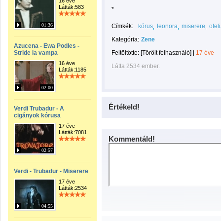
16 éve
Látták:583
*
01:36
Címkék:
kórus
leonora
miserere
ofel
Kategória:
Zene
Azucena - Ewa Podles -
Stride la vampa
Feltöltötte:
[Törölt felhasználó]
|
17 éve
16 éve
Látta 2534 ember.
Látták:1185
02:00
Értékeld!
Verdi Trubadur - A
cigányok kórusa
17 éve
Látták:7081
Kommentáld!
02:57
Verdi - Trubadur - Miserere
17 éve
Látták:2534
04:55