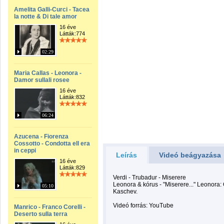
Amelita Galli-Curci - Tacea
la notte & Di tale amor
16 éve
Látták:774
02:29
Maria Callas - Leonora -
Damor sullali rosee
16 éve
Látták:832
06:24
Azucena - Fiorenza
Cossotto - Condotta ell era
in ceppi
Leírás
Videó beágyazása
16 éve
Látták:829
Verdi - Trubadur - Miserere
Leonora & kórus - "Miserere..." Leonora:
05:10
Kaschev.
Videó forrás: YouTube
Manrico - Franco Corelli -
Deserto sulla terra