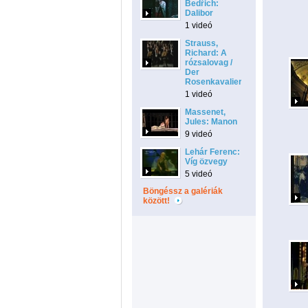
Bedřich:
Dalibor
1 videó
Strauss,
Richard: A
rózsalovag /
Der
Rosenkavalier
1 videó
Massenet,
Jules: Manon
9 videó
Lehár Ferenc:
Víg özvegy
5 videó
Böngéssz a galériák
között!