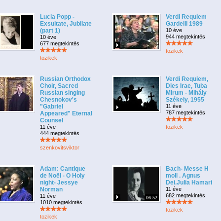
Lucia Popp -
Verdi Requiem
Exsultate, Jubilate
Gardelli 1989
(part 1)
10 éve
944 megtekintés
10 éve
677 megtekintés
tozikek
tozikek
Russian Orthodox
Verdi Requiem,
Choir, Sacred
Dies Irae, Tuba
Russian singing
Mirum - Mihály
Chesnokov's
Székely, 1955
"Gabriel
11 éve
787 megtekintés
Appeared" Eternal
Counsel
11 éve
tozikek
444 megtekintés
szenkovitsviktor
Adam: Cantique
Bach- Messe H
de Noël - O Holy
moll . Agnus
night- Jessye
Dei.Julia Hamari
Norman
11 éve
682 megtekintés
11 éve
06:52
1010 megtekintés
tozikek
tozikek