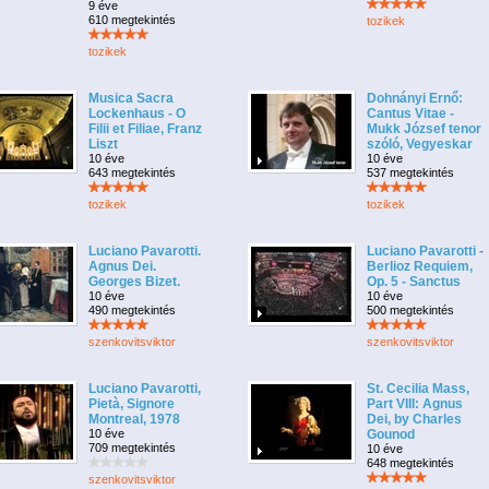
9 éve
610 megtekintés
tozikek
tozikek
Musica Sacra
Dohnányi Ernő:
Lockenhaus - O
Cantus Vitae -
Filii et Filiae, Franz
Mukk József tenor
Liszt
szóló, Vegyeskar
10 éve
10 éve
643 megtekintés
537 megtekintés
tozikek
tozikek
Luciano Pavarotti.
Luciano Pavarotti -
Agnus Dei.
Berlioz Requiem,
Georges Bizet.
Op. 5 - Sanctus
10 éve
10 éve
490 megtekintés
500 megtekintés
szenkovitsviktor
szenkovitsviktor
Luciano Pavarotti,
St. Cecilia Mass,
Pietà, Signore
Part VIII: Agnus
Montreal, 1978
Dei, by Charles
10 éve
Gounod
709 megtekintés
10 éve
648 megtekintés
szenkovitsviktor