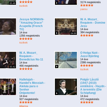
3174 megtekintés
05:40
tozikek
yaesu
Jessye NORMAN-
W. A. Mozart_
"Amazing Grace"
Requiem - Domine
Acapella (French
Jesu
TV)
14 éve
384 megtekintés
14 éve
04:00
1356 megtekintés
tozikek
W. A. Mozart_
O Helga Natt -
Requiem -
Jussi Björling
Benedictus No 11
14 éve
2386 megtekintés
14 éve
466 megtekintés
05:42
tozikek
Hallelujah -
Polgár László
Handel's Messiah -
(1947-2010)
Aleluia para o
emlékére - Haydn -
Senhor
A teremtés (Die
Onipotente!
Schöpfung)
14 éve
14 éve
927 megtekintés
472 megtekintés
ildianna