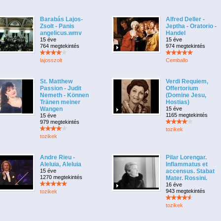
Barabás Lajos-
Alfred Deller -
Zsolt - Panis
Jeptha - Oratorio -
angelicus.wmv
Handel
15 éve
15 éve
764 megtekintés
974 megtekintés
lajosszolt
Cemballo
St. Matthew
Verdi Requiem,
Passion - Judit
Offertorium
Nemeth - Können
(Domine Jesu,
Tränen meiner
Hostias)
Wangen
15 éve
1165 megtekintés
15 éve
979 megtekintés
tozikek
tozikek
Andre Rieu -
Pilar Lorengar.
Aleluia, Aleluia
Inflammatus et
15 éve
accensus. Stabat
1270 megtekintés
Mater. Rossini.
16 éve
943 megtekintés
tozikek
tozikek