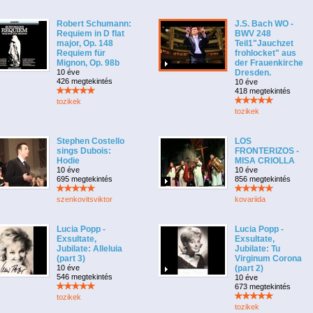
Robert Schumann:
J.S. Bach WO -
Requiem in D flat
BWV 248
major, Op. 148
Teil1"Jauchzet
Requiem für
frohlocket" aus
Mignon, Op. 98b
der Frauenkirche
10 éve
Dresden.
426 megtekintés
10 éve
418 megtekintés
tozikek
tozikek
Stephen Costello
LOS
sings Dubois:
FRONTERIZOS -
Hodie
MISA CRIOLLA
10 éve
10 éve
695 megtekintés
856 megtekintés
szenkovitsviktor
kovariida
Lucia Popp -
Lucia Popp -
Exsultate,
Exsultate,
Jubilate: Alleluia
Jubilate: Tu
(part 3)
Virginum Corona
10 éve
(part 2)
546 megtekintés
10 éve
673 megtekintés
tozikek
tozikek