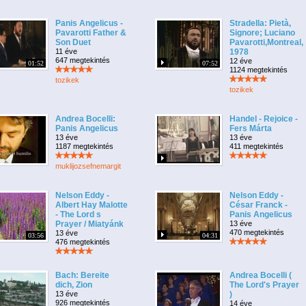
Panis Angelicus -
Stradella: Pietà,
Pavarotti Father &
Signore; Luciano
Son Duet
Pavarotti,Montreal,
11 éve
1978
647 megtekintés
12 éve
01:52
07:52
1124 megtekintés
tozikek
tozikek
Andrea Bocelli:
Handel - Rejoice -
Panis Angelicus
Fers Márta
13 éve
13 éve
1187 megtekintés
411 megtekintés
muklijozsefnemargit
Nelson Eddy -
Nelson Eddy -
Albert Hay Malotte
César Franck -
- The Lord s
Panis Angelicus
Prayer / Miatyánk
13 éve
470 megtekintés
13 éve
03:56
04:31
476 megtekintés
Bach: Bereite
Andrea Bocelli (
dich, Zion
The Lord's Prayer
13 éve
)
926 megtekintés
14 éve