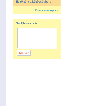
Ez történt a közösségben:
Friss események »
Szólj hozzá te is!