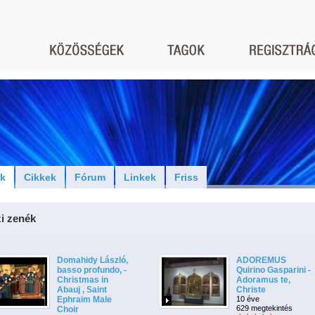
ók
Cikkek
Fórum
Linkek
Friss
i zenék
Domahidy László,
ADOREMUS
basso profundo, -
Quirino Gasparini -
Christmas in
Adoramus te,
Abauj , Saint
Christe
Ephraim Male
10 éve
629 megtekintés
Choir