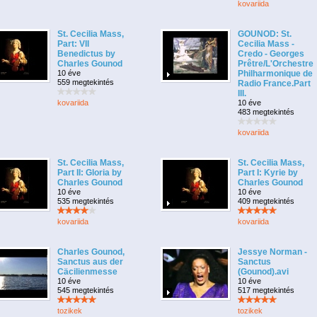
kovariida
St. Cecilia Mass,
GOUNOD: St.
Part: VII
Cecilia Mass -
Benedictus by
Credo - Georges
Charles Gounod
Prêtre/L'Orchestre
10 éve
Philharmonique de
559 megtekintés
Radio France.Part
III.
kovariida
10 éve
483 megtekintés
kovariida
St. Cecilia Mass,
St. Cecilia Mass,
Part II: Gloria by
Part I: Kyrie by
Charles Gounod
Charles Gounod
10 éve
10 éve
535 megtekintés
409 megtekintés
kovariida
kovariida
Charles Gounod,
Jessye Norman -
Sanctus aus der
Sanctus
Cäcilienmesse
(Gounod).avi
10 éve
10 éve
545 megtekintés
517 megtekintés
tozikek
tozikek