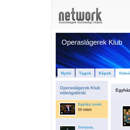
Operaslágerek Klub
Nyitó
Tagok
Képek
Vide
Operaslágerek Klub
Egyház
videógalériái
Egyházi zenék
50 videó
Smetana,