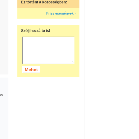
Ez történt a közösségben:
Friss események »
Szólj hozzá te is!
us