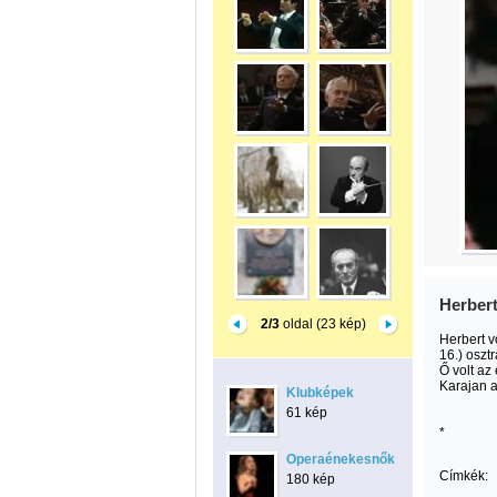
Herbert
2/3
oldal (23 kép)
Herbert v
16.) oszt
Ő volt az
Karajan a
Klubképek
61 kép
*
Operaénekesnők
Címkék:
180 kép