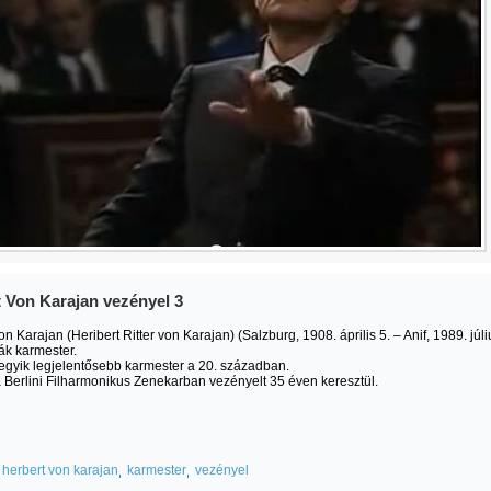
 Von Karajan vezényel 3
on Karajan (Heribert Ritter von Karajan) (Salzburg, 1908. április 5. – Anif, 1989. júli
rák karmester.
 egyik legjelentősebb karmester a 20. században.
 Berlini Filharmonikus Zenekarban vezényelt 35 éven keresztül.
herbert von karajan
karmester
vezényel