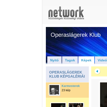
Operaslágerek Klub
Nyitó
Tagok
Képek
Vide
OPERASLÁGEREK
KLUB KÉPGALÉRIÁI
Karmesterek
23 kép