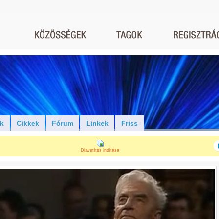
ók
Cikkek
Fórum
Linkek
Friss
Diavetítés indítása