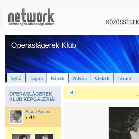
Operaslágerek Klub
Nyitó
Tagok
Képek
Videók
Cikkek
Fórum
OPERASLÁGEREK
Di
KLUB KÉPGALÉRIÁI
Mátrai Ferenc
9 kép