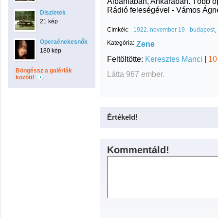
Albániában, Ankarában. Több ope
Rádió feleségével - Vámos Ágnes
Diszletek
21 kép
Címkék:
1922. november 19 - budapest
Operaénekesnők
Kategória:
Zene
180 kép
Feltöltötte:
Keresztes Manci
|
10
Böngéssz a galériák
Látta 967 ember.
között!
Értékeld!
Kommentáld!