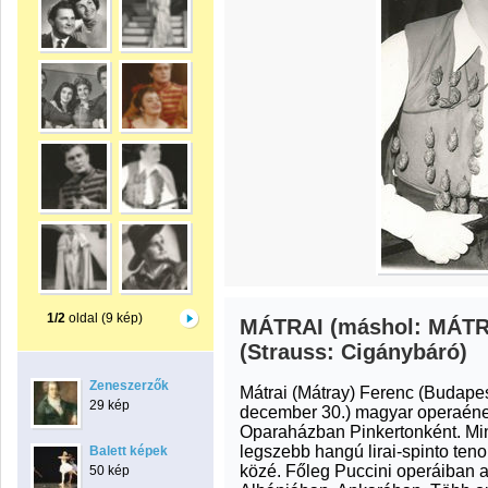
1/2
oldal (9 kép)
MÁTRAI (máshol: MÁT
(Strauss: Cigánybáró)
Zeneszerzők
Mátrai (Mátray) Ferenc (Budape
29 kép
december 30.) magyar operaének
Oparaházban Pinkertonként. Min
legszebb hangú lirai-spinto teno
Balett képek
közé. Főleg Puccini operáiban ar
50 kép