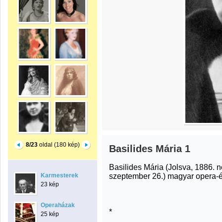
8/23
oldal (180 kép)
Basilides Mária 1
Basilides Mária (Jolsva, 1886. 
szeptember 26.) magyar opera-é
Karmesterek
23 kép
Operaházak
*
25 kép