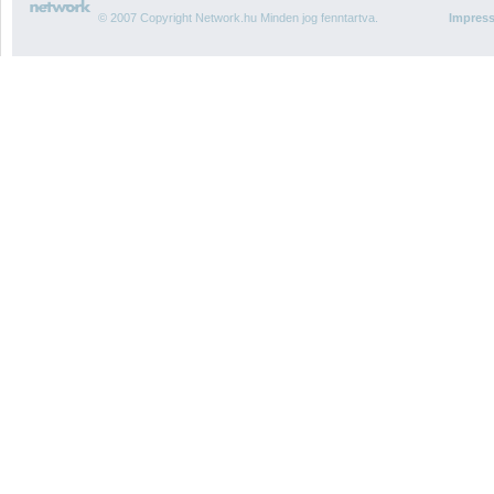
© 2007 Copyright Network.hu Minden jog fenntartva.
Impres