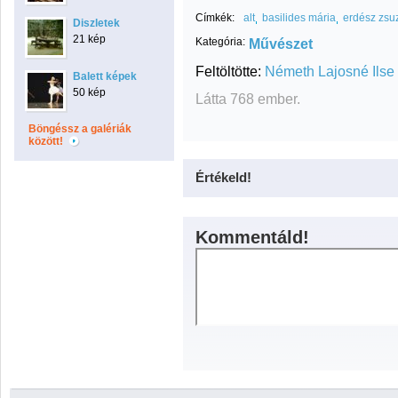
Címkék:
alt
basilides mária
erdész zsu
Diszletek
21 kép
Kategória:
Művészet
Feltöltötte:
Németh Lajosné Ilse
Balett képek
50 kép
Látta 768 ember.
Böngéssz a galériák
között!
Értékeld!
Kommentáld!