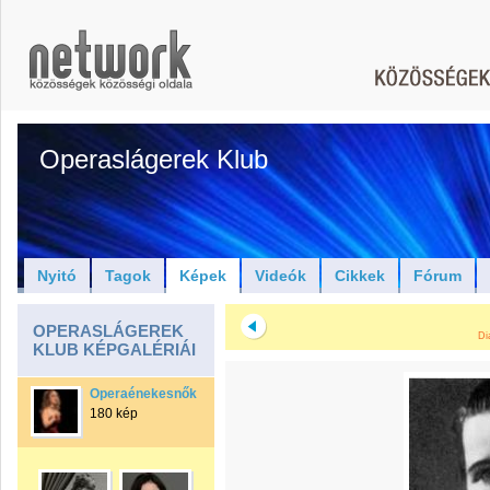
Operaslágerek Klub
Nyitó
Tagok
Képek
Videók
Cikkek
Fórum
OPERASLÁGEREK
Di
KLUB KÉPGALÉRIÁI
Operaénekesnők
180 kép