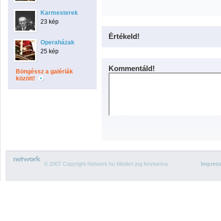
Karmesterek
23 kép
Értékeld!
Operaházak
25 kép
Kommentáld!
Böngéssz a galériák
között!
© 2007 Copyright Network.hu Minden jog fenntartva.
Impres