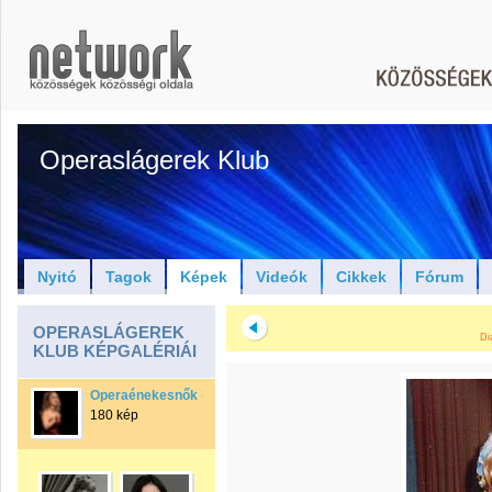
Operaslágerek Klub
Nyitó
Tagok
Képek
Videók
Cikkek
Fórum
OPERASLÁGEREK
Di
KLUB KÉPGALÉRIÁI
Operaénekesnők
180 kép