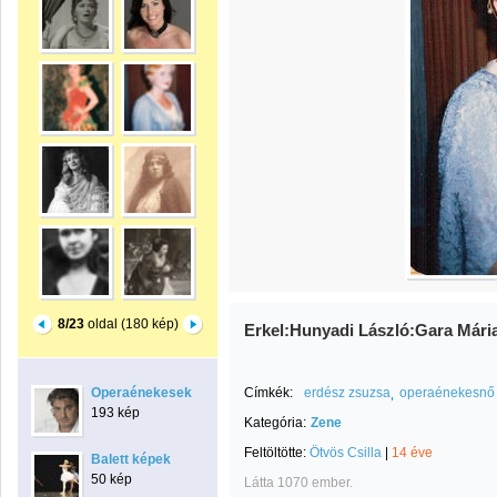
8/23
oldal (180 kép)
Erkel:Hunyadi László:Gara Mária
Operaénekesek
Címkék:
erdész zsuzsa
operaénekesnő
193 kép
Kategória:
Zene
Feltöltötte:
Ötvös Csilla
|
14 éve
Balett képek
50 kép
Látta 1070 ember.