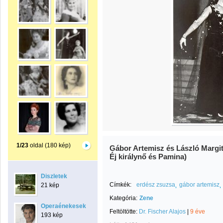
1/23
oldal (180 kép)
Gábor Artemisz és László Margit
Éj királynő és Pamina)
Diszletek
Címkék:
erdész zsuzsa
gábor artemisz
21 kép
Kategória:
Zene
Operaénekesek
Feltöltötte:
Dr. Fischer Alajos
|
9 éve
193 kép