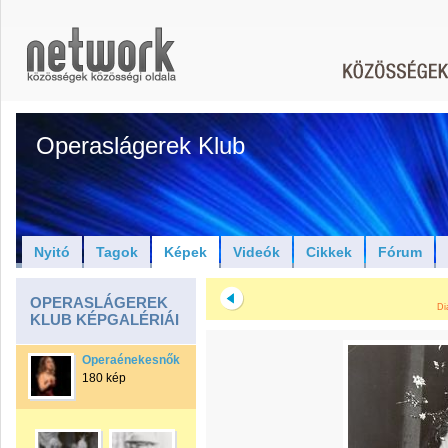
Operaslágerek Klub
Nyitó
Tagok
Képek
Videók
Cikkek
Fórum
OPERASLÁGEREK
Di
KLUB KÉPGALÉRIÁI
Operaénekesnők
180 kép