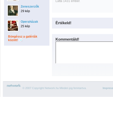
Látta 1431 ember.
Zeneszerzők
29 kép
Operaházak
Értékeld!
25 kép
Böngéssz a galériák
Kommentáld!
között!
© 2007 Copyright Network.hu Minden jog fenntartva.
Impres