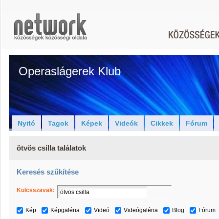
Operaslágerek Klub
Nyitó
Tagok
Képek
Videók
Cikkek
Fórum
ötvös csilla találatok
Keresés szűkítése
Kulcsszavak:
Kép
Képgaléria
Videó
Videógaléria
Blog
Fórum