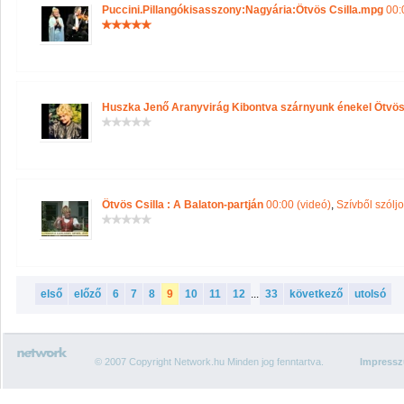
Puccini.Pillangókisasszony:Nagyária:Ötvös Csilla.mpg
00:
Huszka Jenő Aranyvirág Kibontva szárnyunk énekel Ötvös 
Ötvös Csilla : A Balaton-partján
00:00 (videó)
,
Szívből szóljo
első
előző
6
7
8
9
10
11
12
...
33
következő
utolsó
© 2007 Copyright Network.hu Minden jog fenntartva.
Impress