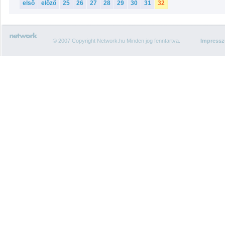
első
előző
25
26
27
28
29
30
31
32
© 2007 Copyright Network.hu Minden jog fenntartva.
Impress