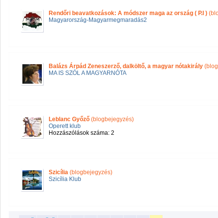
Rendőri beavatkozások: A módszer maga az ország ( P.I )
(bl
Magyarország-Magyarmegmaradás2
Balázs Árpád Zeneszerző, dalköltő, a magyar nótakirály
(blog
MA IS SZÓL A MAGYARNÓTA
Leblanc Győző
(blogbejegyzés)
Operett klub
Hozzászólások száma: 2
Szicília
(blogbejegyzés)
Szicília Klub