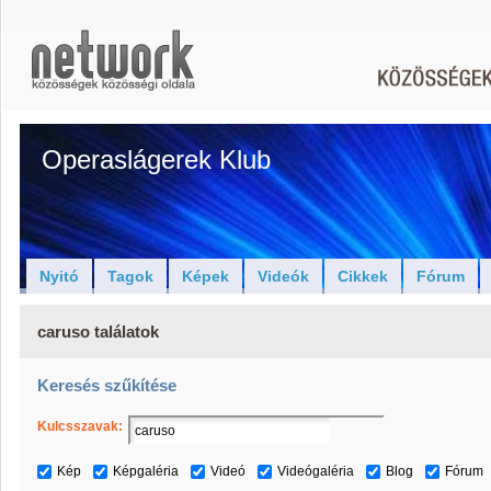
Operaslágerek Klub
Nyitó
Tagok
Képek
Videók
Cikkek
Fórum
caruso találatok
Keresés szűkítése
Kulcsszavak:
Kép
Képgaléria
Videó
Videógaléria
Blog
Fórum