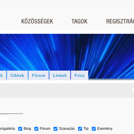
ók
Cikkek
Fórum
Linkek
Friss
eógaléria
Blog
Fórum
Szavazás
Tip
Esemény