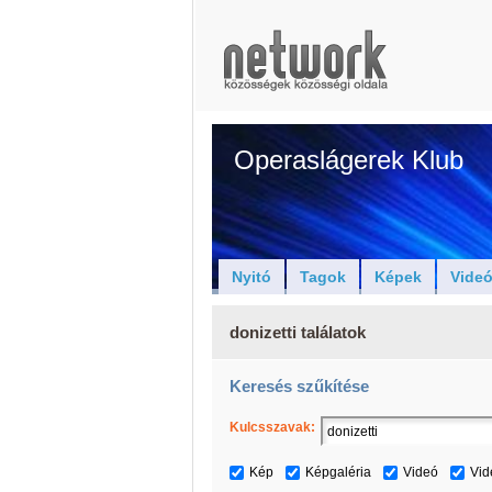
Operaslágerek Klub
Nyitó
Tagok
Képek
Vide
donizetti találatok
Keresés szűkítése
Kulcsszavak:
Kép
Képgaléria
Videó
Vid