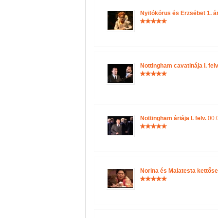
Nyitókórus és Erzsébet 1. áriá
Nottingham cavatinája I. felv
Nottingham áriája I. felv.
00:0
Norina és Malatesta kettőse 