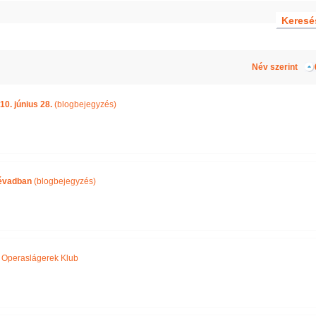
Név szerint
10. június 28.
(blogbejegyzés)
 évadban
(blogbejegyzés)
,
Operaslágerek Klub