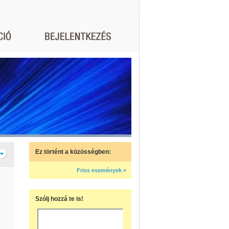
Ez történt a közösségben:
Friss események »
Szólj hozzá te is!