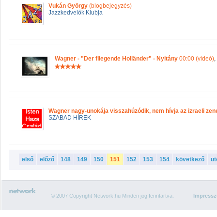
Vukán György
(blogbejegyzés)
Jazzkedvelők Klubja
Wagner - "Der fliegende Holländer" - Nyitány
00:00 (videó)
,
Wagner nagy-unokája visszahúzódik, nem hívja az izraeli zen
SZABAD HÍREK
első
előző
148
149
150
151
152
153
154
következő
ut
© 2007 Copyright Network.hu Minden jog fenntartva.
Impress