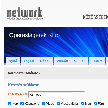
Operaslágerek Klub
Nyitó
Tagok
Képek
Videók
Cikkek
Fórum
karmester találatok
Keresés szűkítése
Kulcsszavak:
Kép
Képgaléria
Videó
Videógaléria
Blog
Fórum