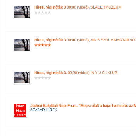
Híres, régi nóták 3
00:00 (videó)
,
SLÁGERMÚZEUM
Híres, régi nóták 3
00:00 (videó)
,
MA IS SZÓL A MAGYARNÓ
Híres, régi nóták 3.
00:00 (videó)
,
N Y U G I KLUB
Judeai Baloldali Népi Front: "Megszólalt a bajai hamisító: az
SZABAD HÍREK