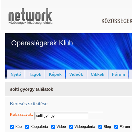
Operaslágerek Klub
Nyitó
Tagok
Képek
Videók
Cikkek
Fórum
solti györgy találatok
Keresés szűkítése
Kulcsszavak:
Kép
Képgaléria
Videó
Videógaléria
Blog
Fórum