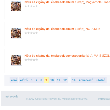
Nóta és cigány dal énekesek album 1
(kép)
,
Magyarnóta Előad
Nóta és cigány dal énekesek album 1
(kép)
,
NÓTA Klub
Nóta és cigány dal énekesek egy csoportja
(kép)
,
MA IS SZÓ
első
előző
6
7
8
9
10
11
12
...
19
következő
utolsó
© 2007 Copyright Network.hu Minden jog fenntartva.
Impress