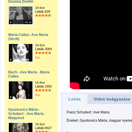
Deanna Durbin
14 éve
Látták:639
04:16
Maria Callas: Ave Maria
(Verdi)
14 éve
Látták:3094
Ilse
Bach - Ave Maria - Maria
Callas
14 éve
Látták:1952
Ilse
Leírás
Videó beágyazása
Gyurkovics Mária -
Franz Schubert:: Ave Maria
Schubert - Ave Maria -
Magyarul
Énekel: Gyurkovics Mária, magyar nyelv
14 éve
Látták:8427