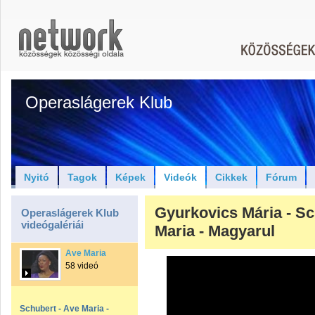
Operaslágerek Klub
Nyitó
Tagok
Képek
Videók
Cikkek
Fórum
Gyurkovics Mária - Sc
Operaslágerek Klub
videógalériái
Maria - Magyarul
Ave Maria
58 videó
Schubert - Ave Maria -