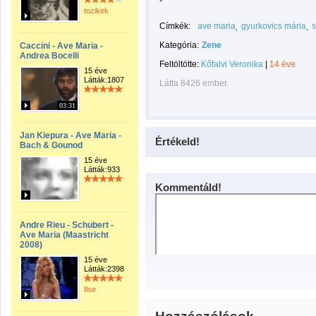
*
tozikek
Címkék:
ave maria
gyurkovics mária
s
Kategória:
Zene
Caccini - Ave Maria -
Andrea Bocelli
Feltöltötte:
Kőfalvi Veronika
|
14 éve
15 éve
Látták:1807
Látta 8426 ember.
03:31
Jan Kiepura - Ave Maria -
Értékeld!
Bach & Gounod
15 éve
Látták:933
Kommentáld!
Andre Rieu - Schubert -
Ave Maria (Maastricht
2008)
15 éve
Látták:2398
Ilse