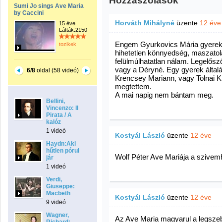
Hozzászólások
Sumi Jo sings Ave Maria
by Caccini
Horváth Mihályné
üzente
12 éve
15 éve
Látták:2150
Engem Gyurkovics Mária gyerekk
tozikek
hihetetlen könnyedség, maszatol
felülmúlhatatlan nálam. Legelősz
vagy a Déryné. Egy gyerek által
6/8
oldal (58 videó)
Krencsey Mariann, vagy Tolnai K
megtettem.
A mai napig nem bántam meg.
Bellini,
Vincenzo: Il
Pirata / A
kalóz
1 videó
Kostyál László
üzente
12 éve
Haydn:Aki
hűtlen pórul
Wolf Péter Ave Mariája a szivemh
jár
1 videó
Verdi,
Giuseppe:
Macbeth
Kostyál László
üzente
12 éve
9 videó
Wagner,
Az Ave Maria magyarul a legsz