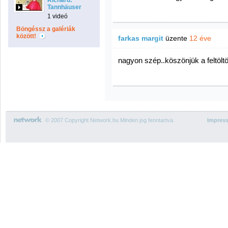
Richard:
Tannhäuser
1 videó
Böngéssz a galériák
között!
farkas margit
üzente
12 éve
nagyon szép..köszönjük a feltölt
© 2007 Copyright Network.hu Minden jog fenntartva.
Impres