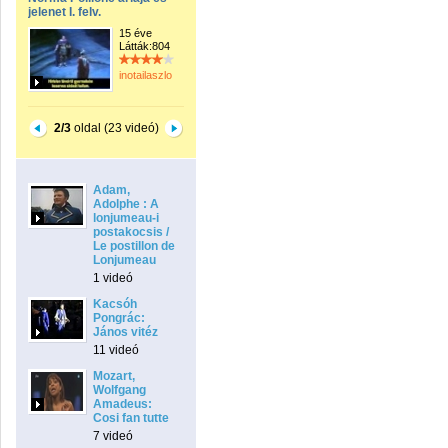
jelenet I. felv.
15 éve
Látták:804
inotailaszlo
2/3
oldal (23 videó)
Adam,
Adolphe : A
lonjumeau-i
postakocsis /
Le postillon de
Lonjumeau
1 videó
Kacsóh
Pongrác:
János vitéz
11 videó
Mozart,
Wolfgang
Amadeus:
Cosi fan tutte
7 videó