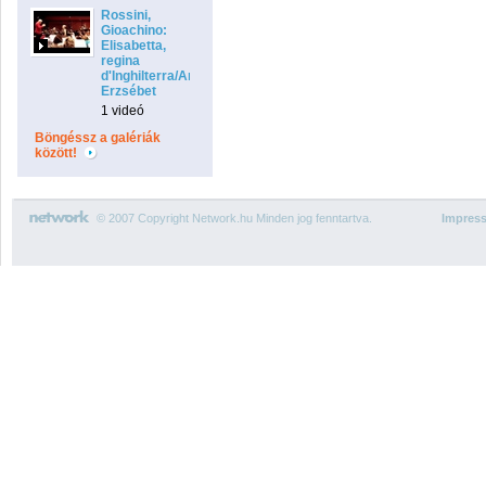
Rossini,
Gioachino:
Elisabetta,
regina
d'Inghilterra/Angliai
Erzsébet
1 videó
Böngéssz a galériák
között!
© 2007 Copyright Network.hu Minden jog fenntartva.
Impres