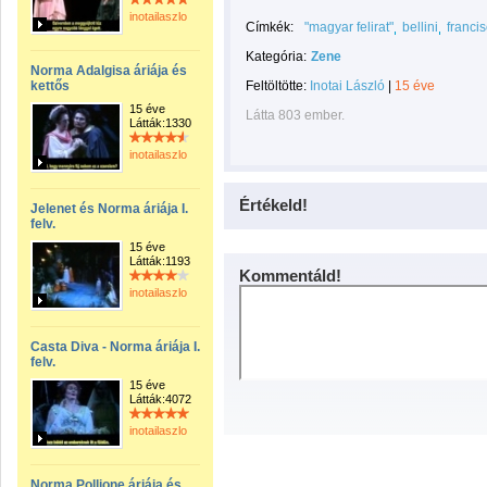
inotailaszlo
Címkék:
"magyar felirat"
bellini
franci
Kategória:
Zene
Norma Adalgisa áriája és
kettős
Feltöltötte:
Inotai László
|
15 éve
15 éve
Látta 803 ember.
Látták:1330
inotailaszlo
Értékeld!
Jelenet és Norma áriája I.
felv.
15 éve
Látták:1193
Kommentáld!
inotailaszlo
Casta Diva - Norma áriája I.
felv.
15 éve
Látták:4072
inotailaszlo
Norma Pollione áriája és