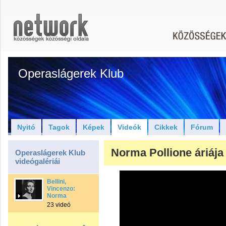
Operaslágerek Klub
Nyitó
Tagok
Képek
Videók
Cikkek
Fórum
Norma Pollione áriája é
Operaslágerek Klub
videógalériái
Bellini,
Vincenzo:
Norma
23 videó