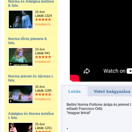
Norma és Adalgisa kettőse
II. felv.
15 éve
Látták:1324
inotailaszlo
Norma tőrös jelenete II.
felv.
15 éve
Látták:941
inotailaszlo
Norma jelenet és hármas I.
felv.
15 éve
Látták:1185
Leírás
Videó beágyazása
inotailaszlo
Bellini Norma Pollione áriája és jelenet I. 
előadó Francisco Ortíz
"magyar felirat"
Adalgisa és Norma kettőse
I. felv.
15 éve
Látták:1201
*