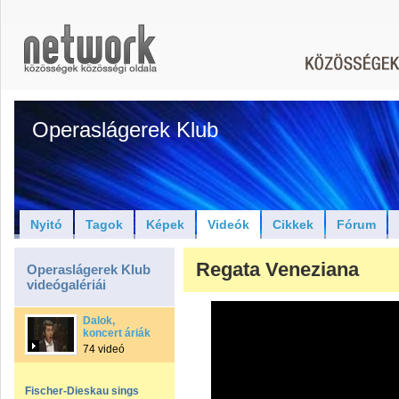
Operaslágerek Klub
Nyitó
Tagok
Képek
Videók
Cikkek
Fórum
Regata Veneziana
Operaslágerek Klub
videógalériái
Dalok,
koncert áriák
74 videó
Fischer-Dieskau sings