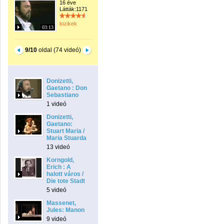
16 éve
Látták:1171
tozikek
03:13
9/10
oldal (74 videó)
Donizetti,
Gaetano : Don
Sebastiano
1 videó
Donizetti,
Gaetano:
Stuart Maria /
Maria Stuarda
13 videó
Korngold,
Erich : A
halott város /
Die tote Stadt
5 videó
Massenet,
Jules: Manon
9 videó