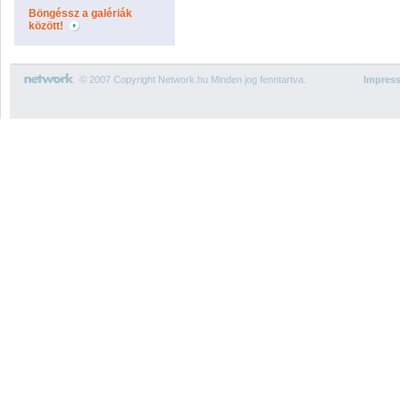
Böngéssz a galériák
között!
© 2007 Copyright Network.hu Minden jog fenntartva.
Impres