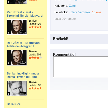
tozikek
Kategória:
Zene
Réti József - Liszt -
Feltöltötte:
Kőfalvi Veronika
|
16 éve
Szerelmi álmok - Magyarul
Látta 994 ember.
16 éve
Látták:829
05:28
Értékeld!
Réti József - Beethoven -
Adelaide - Magyarul
16 éve
Kommentáld!
Látták:608
06:47
Beniamino Gigli - Inno a
Roma / Hymn to Rome
16 éve
Látták:537
03:55
Bella Nice