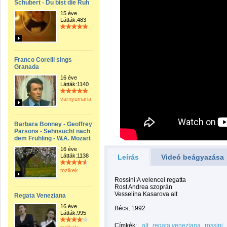
Schubert - Du bist die Ruh
15 éve
Látták:483
Franco Corelli sings
Granada
16 éve
Látták:1140
varnyumaria
Barbara Bonney - Geoffrey
Parsons - Sehnsucht nach
dem Frühling - W.A. Mozart
16 éve
Látták:1138
Leírás
Videó beágyazása
tozikek
Rossini:A velencei regatta
Rost Andrea szoprán
Vesselina Kasarova alt
Regata Veneziana
16 éve
Bécs, 1992
Látták:995
Címkék:
alt
regata veneziana
rossini