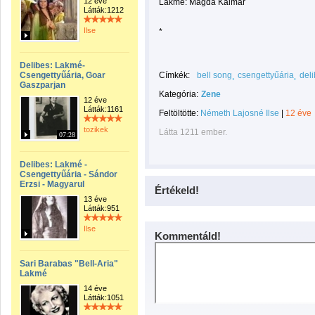
12 éve
Lakmé: Magda Kalmár
Látták:1212
Ilse
*
Delibes: Lakmé-
Csengettyűária, Goar
Címkék:
bell song
csengettyűária
del
Gaszparjan
Kategória:
Zene
12 éve
Látták:1161
Feltöltötte:
Németh Lajosné Ilse
|
12 éve
tozikek
Látta 1211 ember.
07:28
Delibes: Lakmé -
Csengettyűária - Sándor
Erzsi - Magyarul
Értékeld!
13 éve
Látták:951
Ilse
Kommentáld!
Sari Barabas "Bell-Aria"
Lakmé
14 éve
Látták:1051