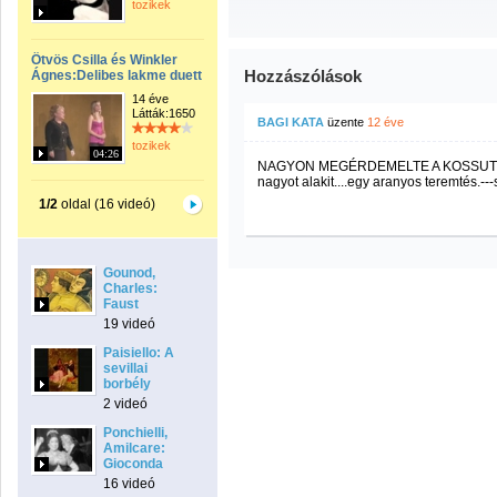
tozikek
Ötvös Csilla és Winkler
Hozzászólások
Ágnes:Delibes lakme duett
14 éve
Látták:1650
BAGI KATA
üzente
12 éve
tozikek
04:26
NAGYON MEGÉRDEMELTE A KOSSUTH D
nagyot alakit....egy aranyos teremtés.---
1/2
oldal (16 videó)
Gounod,
Charles:
Faust
19 videó
Paisiello: A
sevillai
borbély
2 videó
Ponchielli,
Amilcare:
Gioconda
16 videó