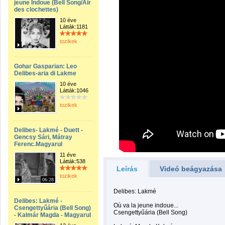
jeune Indoue (Bell Song/Air
des clochettes)
10 éve
Látták:1181
tozikek
Gohar Gasparian: Leo
Delibes-aria di Lakme
10 éve
Látták:1046
tozikek
Delibes- Lakmé - Duett -
Gencsy Sári, Mátray
Ferenc.Magyarul
11 éve
Látták:538
Leírás
Videó beágyazása
tozikek
06:28
Delibes: Lakmé
Delibes: Lakmé -
Où va la jeune indoue...
Csengettyűária (Bell Song)
Csengettyűária (Bell Song)
- Kalmár Magda - Magyarul