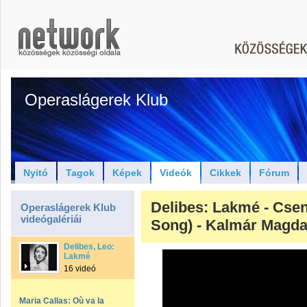
Operaslágerek Klub
Nyitó
Tagok
Képek
Videók
Cikkek
Fórum
Delibes: Lakmé - Csen
Operaslágerek Klub
videógalériái
Song) - Kalmár Magda
Delibes, Leo:
Lakmé
16 videó
Maria Callas: Où va la