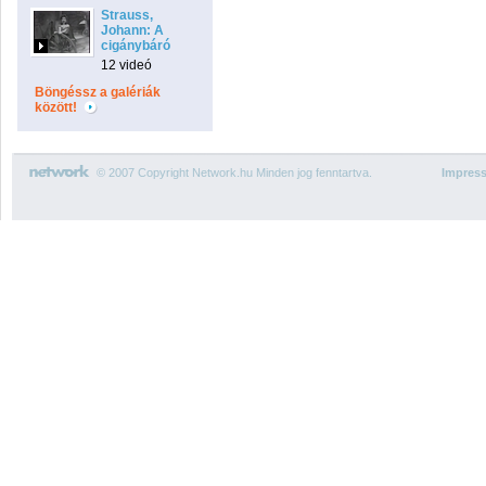
Strauss,
Johann: A
cigánybáró
12 videó
Böngéssz a galériák
között!
© 2007 Copyright Network.hu Minden jog fenntartva.
Impres