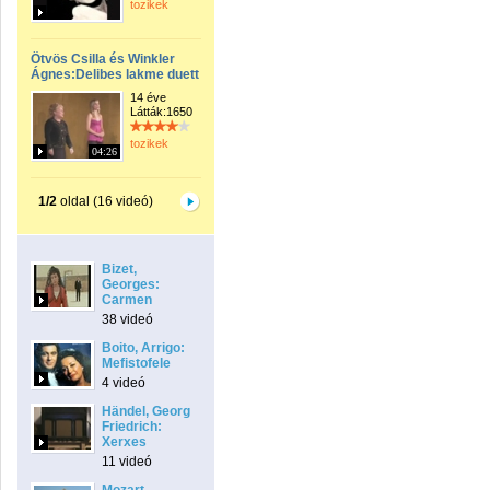
tozikek
Ötvös Csilla és Winkler
Ágnes:Delibes lakme duett
14 éve
Látták:1650
tozikek
04:26
1/2
oldal (16 videó)
Bizet,
Georges:
Carmen
38 videó
Boito, Arrigo:
Mefistofele
4 videó
Händel, Georg
Friedrich:
Xerxes
11 videó