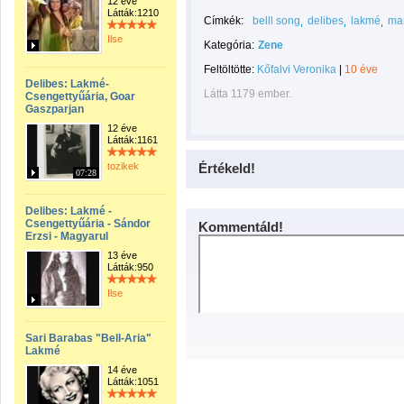
12 éve
Látták:1210
Címkék:
belll song
delibes
lakmé
mar
Ilse
Kategória:
Zene
Feltöltötte:
Kőfalvi Veronika
|
10 éve
Delibes: Lakmé-
Látta 1179 ember.
Csengettyűária, Goar
Gaszparjan
12 éve
Látták:1161
tozikek
Értékeld!
07:28
Delibes: Lakmé -
Csengettyűária - Sándor
Kommentáld!
Erzsi - Magyarul
13 éve
Látták:950
Ilse
Sari Barabas "Bell-Aria"
Lakmé
14 éve
Látták:1051