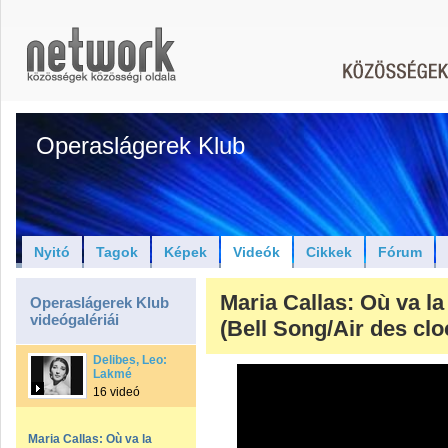
Operaslágerek Klub
Nyitó
Tagok
Képek
Videók
Cikkek
Fórum
Maria Callas: Où va la
Operaslágerek Klub
videógalériái
(Bell Song/Air des clo
Delibes, Leo:
Lakmé
16 videó
Maria Callas: Où va la