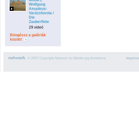
Mozart,
Wolfgang
Amadeus:
Varázsfuvola /
Die
Zauberflote
29 videó
Böngéssz a galériák
között!
© 2007 Copyright Network.hu Minden jog fenntartva.
Impres