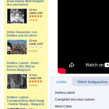
jeune Indoue (Bell Song/Air
des clochettes)
10 éve
Látták:1180
tozikek
Gohar Gasparian: Leo
Delibes-aria di Lakme
10 éve
Látták:1044
tozikek
Delibes- Lakmé - Duett -
Gencsy Sári, Mátray
Ferenc.Magyarul
11 éve
Látták:538
Leírás
Videó beágyazása
tozikek
06:28
Delibes:Lakmé
Delibes: Lakmé -
Csengettyű ária olasz nyelven
Csengettyűária (Bell Song)
- Kalmár Magda - Magyarul
Maria Callas