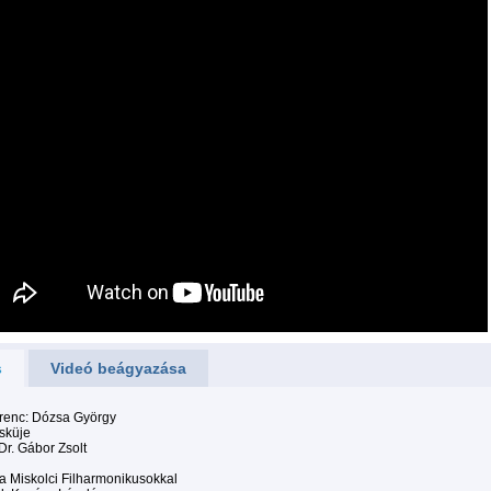
s
Videó beágyazása
erenc: Dózsa György
sküje
Dr. Gábor Zsolt
a Miskolci Filharmonikusokkal