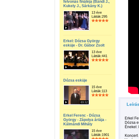
felvonás fináléja (Bándi J.,
Kukely J., Sárkány K.)
13 éve
Látták:295
Erkel: Dózsa György
esküje - Dr. Gábor Zsolt
13 éve
Látták:441
Dózsa esküje
15 éve
Látták:113
03:52
Leírá
Erkel Ferenc - Dózsa
Erkel F
György - Zápolya áriája -
Dózsa e
Kálmándi Mihály
Énekel: 
15 éve
Látták:1901
Koncert 