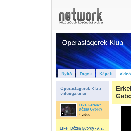
Operaslágerek Klub
Nyitó
Tagok
Képek
Vide
Erke
Operaslágerek Klub
videógalériái
Gábo
Erkel Ferenc:
Dózsa György
4 videó
Erkel: Dózsa György - A 2.