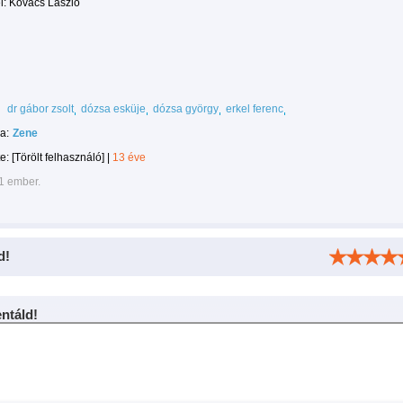
l: Kovács László
dr gábor zsolt
dózsa esküje
dózsa györgy
erkel ferenc
a:
Zene
te:
[Törölt felhasználó]
|
13 éve
1 ember.
d!
táld!