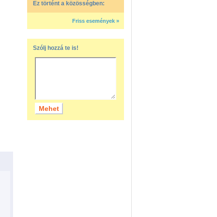
Ez történt a közösségben:
Friss események »
Szólj hozzá te is!