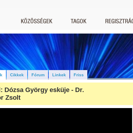
ók
Cikkek
Fórum
Linkek
Friss
l: Dózsa György esküje - Dr.
r Zsolt