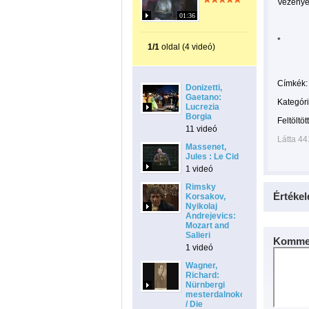
Vezénye
01:36
*
1/1
oldal (4 videó)
Címkék:
Donizetti,
Gaetano:
Kategóri
Lucrezia
Borgia
Feltöltöt
11 videó
Látta 44
Massenet,
Jules : Le Cid
1 videó
Rimsky
Értékel
Korsakov,
Nyikolaj
Andrejevics:
Mozart and
Salieri
Kommen
1 videó
Wagner,
Richard:
Nürnbergi
mesterdalnokok
/ Die