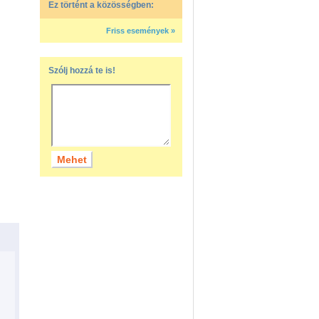
Ez történt a közösségben:
Friss események »
Szólj hozzá te is!