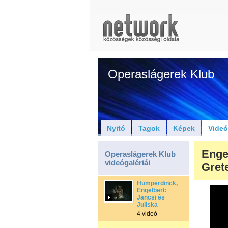
Operaslágerek Klub
Nyitó
Tagok
Képek
Vide
Enge
Operaslágerek Klub
videógalériái
Grete
Humperdinck,
Engelbert:
Jancsi és
Juliska
4 videó