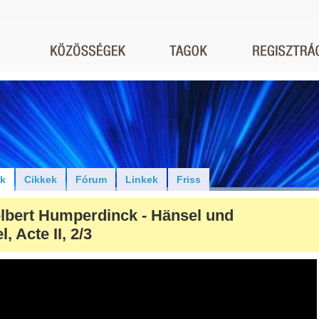
ók
Cikkek
Fórum
Linkek
Friss
lbert Humperdinck - Hänsel und
l, Acte II, 2/3