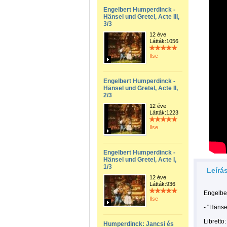
Engelbert Humperdinck -
Hänsel und Gretel, Acte III,
3/3
12 éve
Látták:1056
Ilse
Engelbert Humperdinck -
Hänsel und Gretel, Acte II,
2/3
12 éve
Látták:1223
Ilse
Engelbert Humperdinck -
Hänsel und Gretel, Acte I,
1/3
Leírá
12 éve
Látták:936
Engelbe
Ilse
- "Hänse
Libretto
Humperdinck: Jancsi és