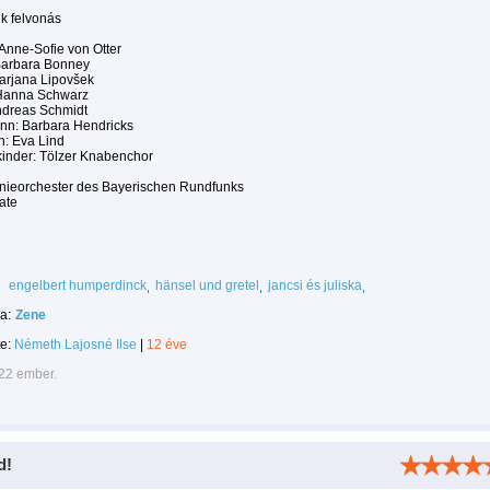
k felvonás
Anne-Sofie von Otter
 Barbara Bonney
arjana Lipovšek
 Hanna Schwarz
ndreas Schmidt
n: Barbara Hendricks
: Eva Lind
inder: Tölzer Knabenchor
ieorchester des Bayerischen Rundfunks
Tate
engelbert humperdinck
hänsel und gretel
jancsi és juliska
a:
Zene
te:
Németh Lajosné Ilse
|
12 éve
222 ember.
d!