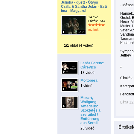
Juliska - duett - Ötvös
- Másodi
Csilla & Sántha Jolán - Esti
ima - Magyarul
Hänsel: 
14 éve
Gretel:
Látták:1544
Hexe: M
Mutter:
tozikek
Vater: A
02:04
Sandman
Taumann
Kuchenk
1/1
oldal (4 videó)
Symphon
Jeffrey 
Lehár Ferenc:
Cárevics
*
13 videó
Címkék:
Moltopera
1 videó
Kategóri
Feltöltöt
Mozart,
Wolfgang
Látta 1
Amadeus:
Szöktetés a
szerájból /
Entführung
aus Serail
Értékel
28 videó