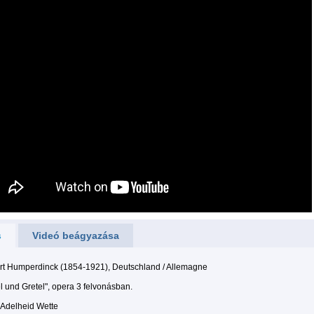
s
Videó beágyazása
rt Humperdinck (1854-1921), Deutschland / Allemagne
l und Gretel", opera 3 felvonásban.
: Adelheid Wette