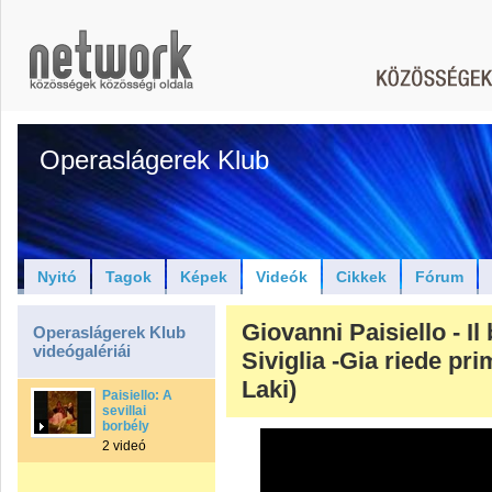
Operaslágerek Klub
Nyitó
Tagok
Képek
Videók
Cikkek
Fórum
Giovanni Paisiello - Il
Operaslágerek Klub
videógalériái
Siviglia -Gia riede pr
Laki)
Paisiello: A
sevillai
borbély
2 videó