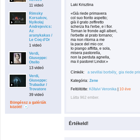
Laki Krisztina
11 videó
Rimsky
«Già riede primavera
Korsakov,
col suo fiorito aspetto;
Nyikolaj
già il grato zeffiretto
Andrejevics:
scherza fra l'erbe, e i fior.
Az
Tornan le fronde agli alberi,
aranykakas /
l'erbette al prato tornano;
Le Coq d'Or
ma non ritorna a me
la pace del mio cor.
1 videó
Io piango afflitta, e sola,
misera pastorella,
Verdi,
non la perduta agnella,
Giuseppe:
ma il pastorel Lindor.»
Otello
13 videó
Címkék:
a sevillai borbély
gia riede pr
Verdi,
Giuseppe:
Kategória:
Zene
Trubadur /
Trovatore
Feltöltötte:
Kőfalvi Veronika
|
10 éve
39 videó
Látta 962 ember.
Böngéssz a galériák
között!
Értékeld!