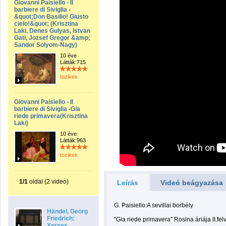
Giovanni Paisiello - Il
barbiere di Siviglia -
&quot;Don Basilio! Giusto
cielo!&quot; (Krisztina
Laki, Denes Gulyas, Istvan
Gati, Jozsef Gregor &amp;
Sandor Solyom-Nagy)
10 éve
Látták:715
tozikek
Giovanni Paisiello - Il
barbiere di Siviglia -Gia
riede primavera(Krisztina
Laki)
10 éve
Látták:963
tozikek
1/1
oldal (2 videó)
Leírás
Videó beágyazása
G. Paisiello:A sevillai borbély
Händel, Georg
Friedrich:
"Gia riede primavera" Rosina áriája II.felv
Xerxes