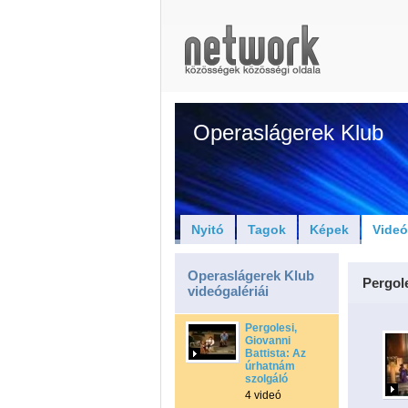
Operaslágerek Klub
Nyitó
Tagok
Képek
Vide
Operaslágerek Klub
Pergole
videógalériái
Pergolesi,
Giovanni
Battista: Az
úrhatnám
szolgáló
4 videó