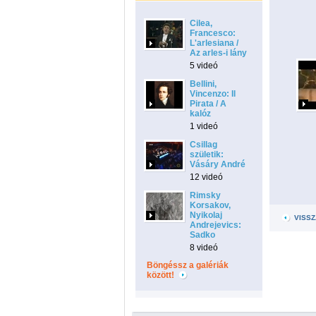
Cilea,
Francesco:
L'arlesiana /
Az arles-i lány
5 videó
Bellini,
Vincenzo: Il
Pirata / A
kalóz
1 videó
Csillag
születik:
Vásáry André
12 videó
Rimsky
Korsakov,
Nyikolaj
VISSZ
Andrejevics:
Sadko
8 videó
Böngéssz a galériák
között!