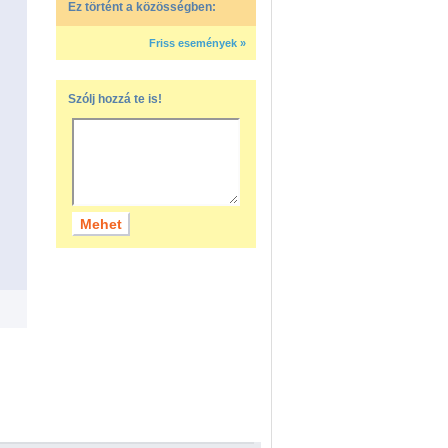
Ez történt a közösségben:
Friss események »
Szólj hozzá te is!