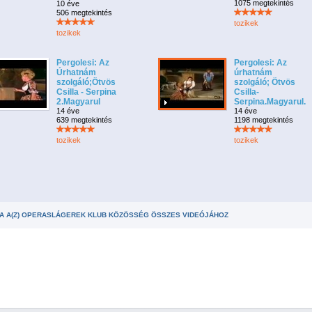
1075 megtekintés
10 éve
506 megtekintés
tozikek
tozikek
Pergolesi: Az
Pergolesi: Az
Úrhatnám
úrhatnám
szolgáló;Ötvös
szolgáló; Ötvös
Csilla - Serpina
Csilla-
2.Magyarul
Serpina.Magyarul.
14 éve
14 éve
639 megtekintés
1198 megtekintés
tozikek
tozikek
A A(Z) OPERASLÁGEREK KLUB KÖZÖSSÉG ÖSSZES VIDEÓJÁHOZ