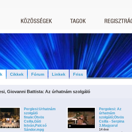
ók
Cikkek
Fórum
Linkek
Friss
si, Giovanni Battista: Az úrhatnám szolgáló
Perglesi:Urhatnám
Pergolesi: Az
szolgáló
úrhatnám
finale:Ötvös
szolgáló;Ötvös
Csilla,Gáti
Csilla - Serpina
István,Palcsó
3.Magyarul
Sándor.mpg
14 éve